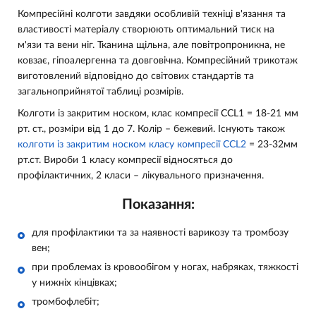
Компресійні колготи завдяки особливій техніці в'язання та
властивості матеріалу створюють оптимальний тиск на
м'язи та вени ніг. Тканина щільна, але повітропроникна, не
ковзає, гіпоалергенна та довговічна. Компресійний трикотаж
виготовлений відповідно до світових стандартів та
загальноприйнятої таблиці розмірів.
Колготи із закритим носком, клас компресії CCL1 = 18-21 мм
рт. ст., розміри від 1 до 7. Колір – бежевий. Існують також
колготи із закритим носком класу компресії CCL2
= 23-32мм
рт.ст. Вироби 1 класу компресії відносяться до
профілактичних, 2 класи – лікувального призначення.
Показання:
для профілактики та за наявності варикозу та тромбозу
вен;
при проблемах із кровообігом у ногах, набряках, тяжкості
у нижніх кінцівках;
тромбофлебіт;