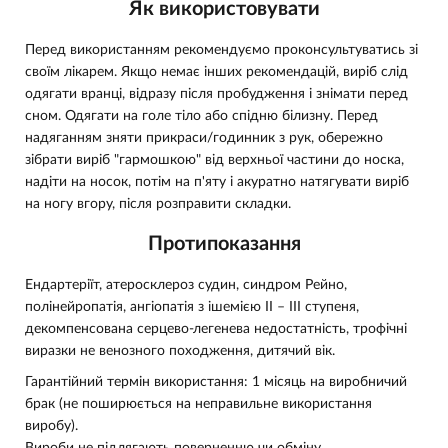
Як використовувати
Перед використанням рекомендуємо проконсультуватись зі
своїм лікарем. Якщо немає інших рекомендацій, виріб слід
одягати вранці, відразу після пробудження і знімати перед
сном. Одягати на голе тіло або спідню білизну. Перед
надяганням зняти прикраси/годинник з рук, обережно
зібрати виріб "гармошкою" від верхньої частини до носка,
надіти на носок, потім на п'яту і акуратно натягувати виріб
на ногу вгору, після розправити складки.
Протипоказання
Ендартеріїт, атеросклероз судин, синдром Рейно,
полінейропатія, ангіопатія з ішемією ІІ – ІІІ ступеня,
декомпенсована серцево-легенева недостатність, трофічні
виразки не венозного походження, дитячий вік.
Гарантійний термін використання: 1 місяць на виробничий
брак (не поширюється на неправильне використання
виробу).