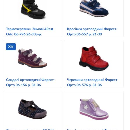
Термочеревики Зимові 4Rest
Кросівки ортопедичні Форест-
Orto 06-796 26-30р-р.
Орто 06-557 р. 21-30
Хіт
Сандалі ортопедичні Форест-
Черевики ортопедичні Форест-
Орто 06-156 р. 31-36
Орто 06-576 р. 31-36