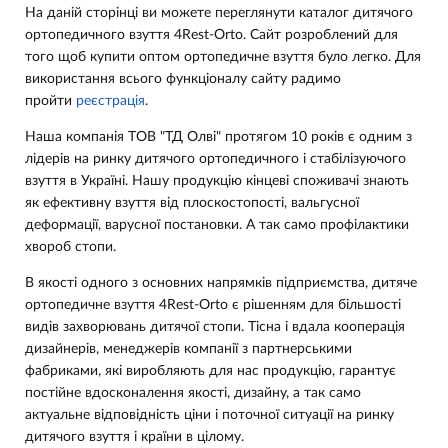
На даній сторінці ви можете переглянути каталог дитячого
ортопедичного взуття 4Rest-Orto. Сайт розроблений для
того щоб купити оптом ортопедичне взуття було легко. Для
використання всього функціоналу сайту радимо
пройти
реєстрація
.
Наша компанія ТОВ "ТД Олві" протягом 10 років є одним з
лідерів на ринку дитячого ортопедичного і стабілізуючого
взуття в Україні. Нашу продукцію кінцеві споживачі знають
як ефективну взуття від плоскостопості, вальгусної
деформації, варусної постановки. А так само профілактики
хвороб стопи.
В якості одного з основних напрямків підприємства, дитяче
ортопедичне взуття 4Rest-Orto є рішенням для більшості
видів захворювань дитячої стопи. Тісна і вдала кооперація
дизайнерів, менеджерів компанії з партнерськими
фабриками, які виробляють для нас продукцію, гарантує
постійне вдосконалення якості, дизайну, а так само
актуальне відповідність ціни і поточної ситуації на ринку
дитячого взуття і країни в цілому.