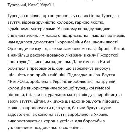
Туреччині, Китаї, Україні.
Турецька шкіряна ортопедичне взуття, як і інша Турецька
взуття, відома зручністю колодок, гарною якістю,
відмінними матеріалами. У нашому випадку завдяки
спільним зусиллям нашого підприємства і наших партнерів,
нам вдалося домогтися і хорошої ціни без шкоди якості.
Ортопедичне взуття, яке ми замовляємо на фабриці в Китаї,
є найбільш рекомендованою лікарями в силу її жорсткої
конструкції з високим задником. Дане взуття в Китаї
робиться з пресованої шкіри, що забезпечує високу її
щільність при прийнятній ціні. Підкладка-шкіра. Взуття
4Rest-Orto, зроблена в Україні, виробляється на зручній
колодці з використанням хорошої турецької гумової
підошви, і тільки натуральних матеріалів для виробництва
верху взуття. Дітям, які дуже швидко зношують підошву,
можна запропонувати це взуття, батьки будуть дуже
задоволені. Так само на взутті, виробленої в Україні,
використовується хороша устілка для боротьби з
уплощением поздовжнього склепіння.