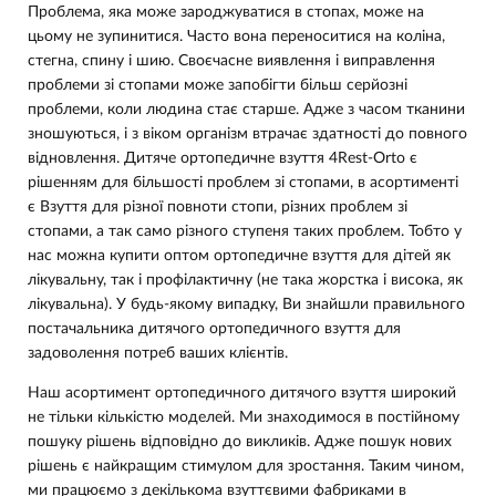
Проблема, яка може зароджуватися в стопах, може на
цьому не зупинитися. Часто вона переноситися на коліна,
стегна, спину і шию. Своєчасне виявлення і виправлення
проблеми зі стопами може запобігти більш серйозні
проблеми, коли людина стає старше. Адже з часом тканини
зношуються, і з віком організм втрачає здатності до повного
відновлення. Дитяче ортопедичне взуття 4Rest-Orto є
рішенням для більшості проблем зі стопами, в асортименті
є Взуття для різної повноти стопи, різних проблем зі
стопами, а так само різного ступеня таких проблем. Тобто у
нас можна купити оптом ортопедичне взуття для дітей як
лікувальну, так і профілактичну (не така жорстка і висока, як
лікувальна). У будь-якому випадку, Ви знайшли правильного
постачальника дитячого ортопедичного взуття для
задоволення потреб ваших клієнтів.
Наш асортимент ортопедичного дитячого взуття широкий
не тільки кількістю моделей. Ми знаходимося в постійному
пошуку рішень відповідно до викликів. Адже пошук нових
рішень є найкращим стимулом для зростання. Таким чином,
ми працюємо з декількома взуттєвими фабриками в