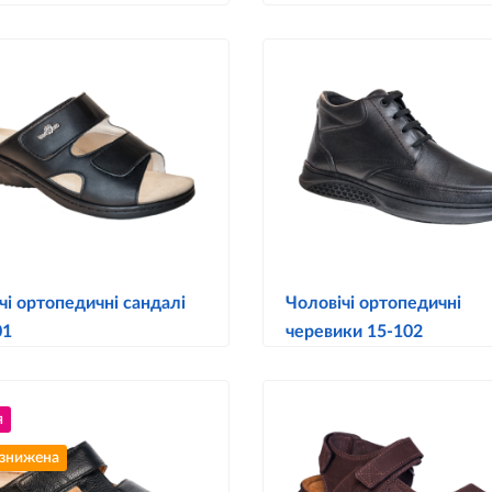
чі ортопедичні сандалі
Чоловічі ортопедичні
01
черевики 15-102
я
 знижена