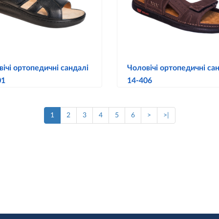
ічі ортопедичні сандалі
Чоловічі ортопедичні са
01
14-406
1
2
3
4
5
6
>
>|