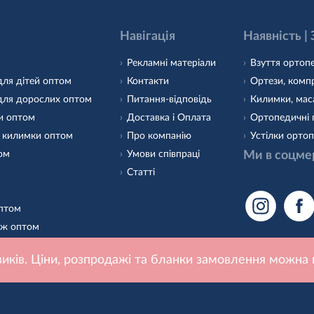
Навігація
Наявність |
Рекламні матеріали
Взуття ортопе
для дітей оптом
Контакти
Ортези, компр
для дорослих оптом
Питання-відповідь
Килимки, маса
и оптом
Доставка і Оплата
Ортопедичні 
 килимки оптом
Про компанію
Устілки ортоп
том
Умови співпраці
Ми в соцме
Статті
оптом
аж оптом
 оптом
иків. Ціни, розпродажі та бланки замовлення можна 
о взуття оптом