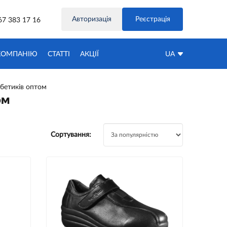
Авторизація
Реєстрація
67 383 17 16
КОМПАНІЮ
СТАТТІ
АКЦIЇ
UA
бетиків оптом
ом
Сортування: