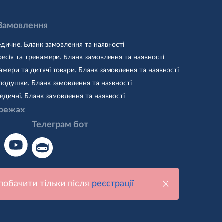
 Замовлення
дичне. Бланк замовлення та наявності
есія та тренажери. Бланк замовлення та наявності
жери та дитячі товари. Бланк замовлення та наявності
подушки. Бланк замовлення та наявності
едичні. Бланк замовлення та наявності
режах
Телеграм бот
побачити тільки після
реєстрації