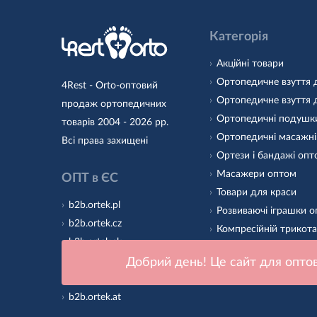
Категорія
Акційні товари
Ортопедичне взуття 
4Rest - Orto-оптовий
Ортопедичне взуття 
продаж ортопедичних
Ортопедичні подушк
товарів 2004 - 2026 рр.
Ортопедичні масажні
Всі права захищені
Ортези і бандажі оп
Масажери оптом
ОПТ в ЄС
Товари для краси
b2b.ortek.pl
Розвиваючі іграшки 
b2b.ortek.cz
Компресійній трикот
b2b.ortek.sk
Ортопедичні устілки
b2b.ortek.ro
Добрий день! Це сайт для оптов
Підошва для дитячог
b2b.ortek.hu
b2b.ortek.at