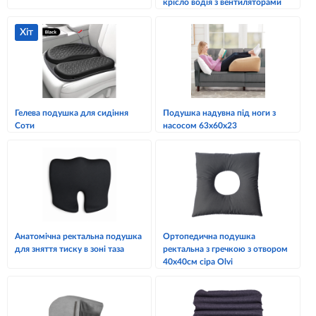
крісло водія з вентиляторами
Хіт
Гелева подушка для сидіння
Подушка надувна під ноги з
Соти
насосом 63х60х23
Анатомічна ректальна подушка
Ортопедична подушка
для зняття тиску в зоні таза
ректальна з гречкою з отвором
40х40см сіра Olvi