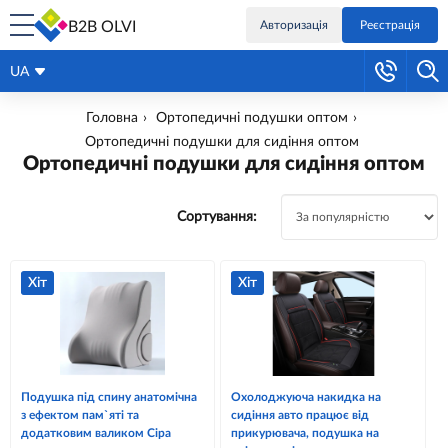
B2B OLVI
Авторизація
Реєстрація
UA
Головна
Ортопедичні подушки оптом
Ортопедичні подушки для сидіння оптом
Ортопедичні подушки для сидіння оптом
Сортування:
Хіт
Хіт
Подушка під спину анатомічна
Охолоджуюча накидка на
з ефектом пам`яті та
сидіння авто працює від
додатковим валиком Сіра
прикурювача, подушка на