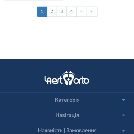
1
2
3
4
>
>|
Категорія
Навігація
Наявність | Замовлення