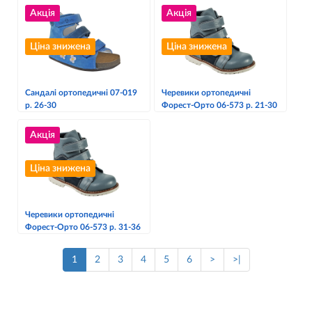
Акція
Акція
Ціна знижена
Ціна знижена
Сандалі ортопедичні 07-019
Черевики ортопедичні
р. 26-30
Форест-Орто 06-573 р. 21-30
Акція
Ціна знижена
Черевики ортопедичні
Форест-Орто 06-573 р. 31-36
1
2
3
4
5
6
>
>|