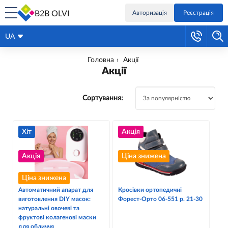
B2B OLVI
Авторизація
Реєстрація
UA
Головна
Акцiї
Акцiї
Сортування:
Хіт
Акція
Акція
Ціна знижена
Ціна знижена
Автоматичний апарат для
Кросівки ортопедичні
виготовлення DIY масок:
Форест-Орто 06-551 р. 21-30
натуральні овочеві та
фруктові колагенові маски
для обличчя