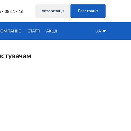
Авторизація
Реєстрація
67 383 17 16
КОМПАНІЮ
СТАТТІ
АКЦIЇ
UA
истувачам