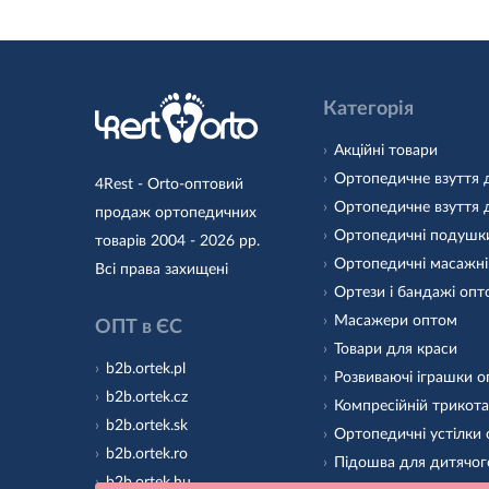
Категорія
Акційні товари
Ортопедичне взуття 
4Rest - Orto-оптовий
Ортопедичне взуття 
продаж ортопедичних
Ортопедичні подушк
товарів 2004 - 2026 рр.
Ортопедичні масажні
Всі права захищені
Ортези і бандажі оп
Масажери оптом
ОПТ в ЄС
Товари для краси
b2b.ortek.pl
Розвиваючі іграшки 
b2b.ortek.cz
Компресійній трикот
b2b.ortek.sk
Ортопедичні устілки
b2b.ortek.ro
Підошва для дитячог
b2b.ortek.hu