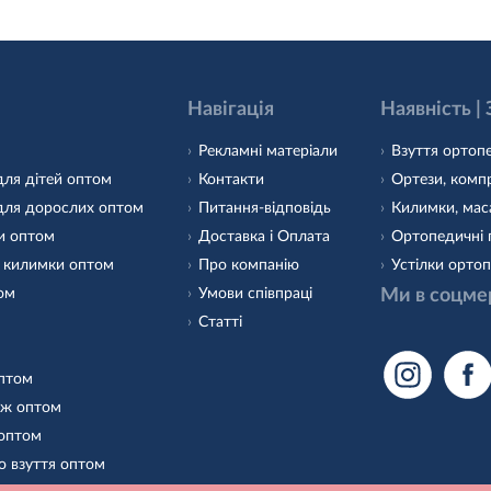
Навігація
Наявність |
Рекламні матеріали
Взуття ортопе
для дітей оптом
Контакти
Ортези, компр
для дорослих оптом
Питання-відповідь
Килимки, маса
и оптом
Доставка і Оплата
Ортопедичні 
 килимки оптом
Про компанію
Устілки ортоп
том
Умови співпраці
Ми в соцме
Статті
оптом
аж оптом
 оптом
о взуття оптом