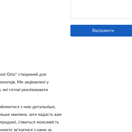
est Orto" створений для
окупців. Ми зацікавлені у
 які готові реалізовувати
найомитися з нею детальніше,
ільше хвилини, зате надасть вам
озпродажі, з'явиться можливість
ожете зв'язатися з нами за