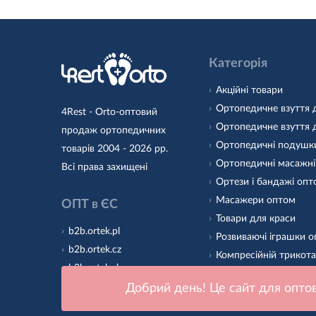
Категорія
Акційні товари
Ортопедичне взуття 
4Rest - Orto-оптовий
Ортопедичне взуття 
продаж ортопедичних
Ортопедичні подушк
товарів 2004 - 2026 рр.
Ортопедичні масажні
Всі права захищені
Ортези і бандажі оп
Масажери оптом
ОПТ в ЄС
Товари для краси
b2b.ortek.pl
Розвиваючі іграшки 
b2b.ortek.cz
Компресійній трикот
b2b.ortek.sk
Ортопедичні устілки
b2b.ortek.ro
Добрий день! Це сайт для оптов
Підошва для дитячог
b2b.ortek.hu