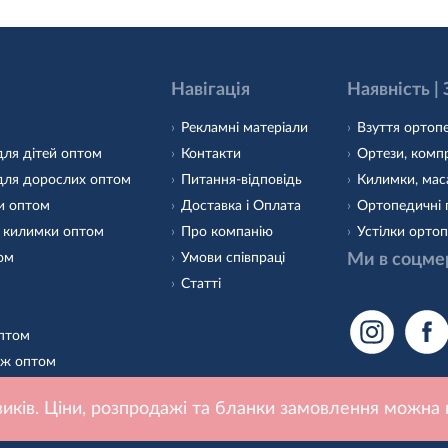
Навігація
Наявність |
Рекламні матеріали
Взуття ортопе
для дітей оптом
Контакти
Ортези, компр
для дорослих оптом
Питання-відповідь
Килимки, маса
и оптом
Доставка і Оплата
Ортопедичні 
 килимки оптом
Про компанію
Устілки ортоп
том
Умови співпраці
Ми в соцме
Статті
оптом
аж оптом
 оптом
иків. Ціни, розпродажі та бланки замовлення можна 
о взуття оптом