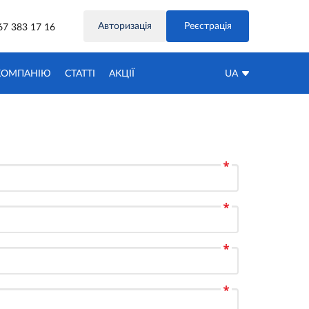
Авторизація
Реєстрація
67 383 17 16
КОМПАНІЮ
СТАТТІ
АКЦIЇ
UA