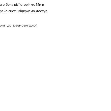
о боку цієї сторінки. Ми в
райс-лист і відкриємо доступ
риті до взаємовигідної