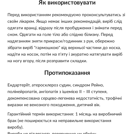
Як використовувати
Перед використанням рекомендуємо проконсультуватись зі
своїм лікарем. Якщо немає інших рекомендацій, виріб слід
одягати вранці, відразу після пробудження і знімати перед
сном. Одягати на голе тіло або спідню білизну. Перед
надяганням зняти прикраси/годинник з рук, обережно
зібрати виріб "гармошкою" від верхньої частини до носка,
надіти на носок, потім на п'яту і акуратно натягувати виріб
на ногу вгору, після розправити складки.
Протипоказання
Ендартеріїт, атеросклероз судин, синдром Рейно,
полінейропатія, ангіопатія з ішемією ІІ – ІІІ ступеня,
декомпенсована серцево-легенева недостатність, трофічні
виразки не венозного походження, дитячий вік.
Гарантійний термін використання: 1 місяць на виробничий
брак (не поширюється на неправильне використання
виробу).