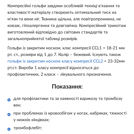
Компресійні гольфи завдяки особливій техніці в'язання та
властивості матеріалу створюють оптимальний тиск на
м'язи та вени ніг. Тканина щільна, але повітропроникна, не
ковзає, гіпоалергенна та довговічна. Компресійний трикотаж
виготовлений відповідно до світових стандартів та
загальноприйнятої таблиці розмірів.
Гольфи із закритим носком, клас компресії CCL1 = 18-21 мм
рт. ст., розміри від 1 до 7. Колір – бежевий. Існують також
гольфи із закритим носком класу компресії CCL2
= 23-32мм
рт.ст. Вироби 1 класу компресії відносяться до
профілактичних, 2 класи – лікувального призначення.
Показання:
для профілактики та за наявності варикозу та тромбозу
вен;
при проблемах із кровообігом у ногах, набряках, тяжкості
у нижніх кінцівках;
тромбофлебіт;