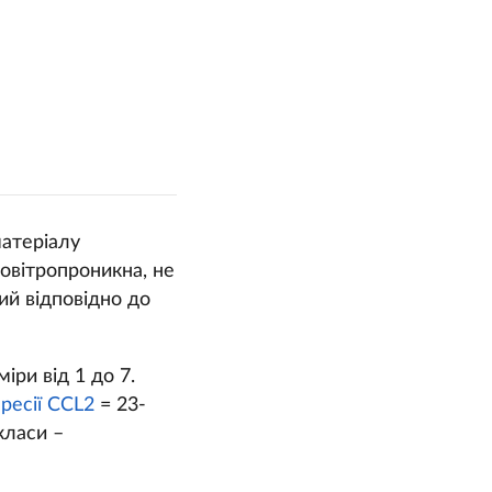
матеріалу
повітропроникна, не
ий відповідно до
іри від 1 до 7.
ресії CCL2
= 23-
класи –