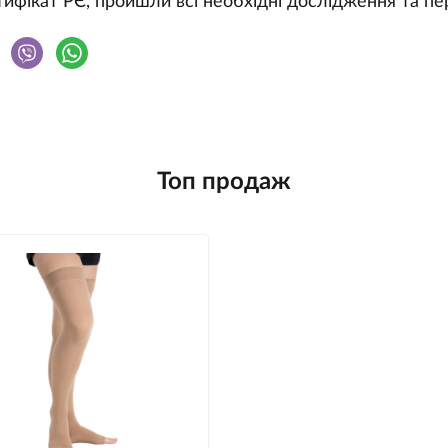
ифікат РЄ, пройшли всі необхідні дослідження та пер
Топ продаж