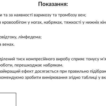
Показання:
 та за наявності варикозу та тромбозу вен;
 кровообігом у ногах, набряках, тяжкості у нижніх кін
відтоку, лімфедема;
а венах.
ілений тиск компресійного виробу сприяє тонусу м'я
 роботи, перешкоджає набрякам.
айкращий ефект досягається при правильно підібрані
комендуємо зробити вимірювання згідно таблиці у вк