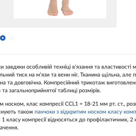
и завдяки особливій техніці в'язання та властивості 
ний тиск на м'язи та вени ніг. Тканина щільна, але 
нна та довговічна. Компресійний трикотаж виготовлен
в та загальноприйнятої таблиці розмірів.
 носком, клас компресії CCL1 = 18-21 мм рт. ст., розм
Існують також
панчохи з відкритим носком класу комп
 1 класу компресії відносяться до профілактичних, 2 
ачення.