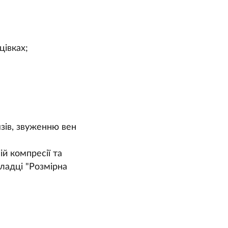
цівках;
зів, звуженню вен
й компресії та
ладці "Розмірна