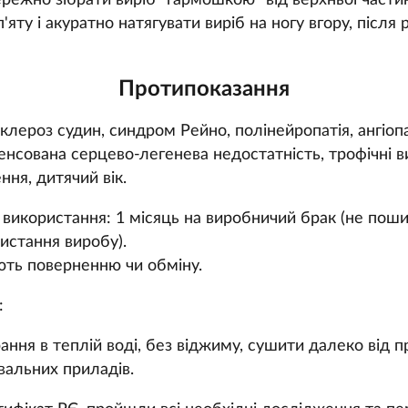
ережно зібрати виріб "гармошкою" від верхньої частин
п'яту і акуратно натягувати виріб на ногу вгору, після
Протипоказання
клероз судин, синдром Рейно, полінейропатія, ангіопат
пенсована серцево-легенева недостатність, трофічні в
ня, дитячий вік.
 використання: 1 місяць на виробничий брак (не пош
истання виробу).
ють поверненню чи обміну.
:
ання в теплій воді, без віджиму, сушити далеко від 
вальних приладів.