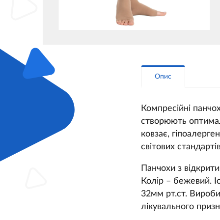
Опис
Компресійні панчох
створюють оптималь
ковзає, гіпоалерге
світових стандарті
Панчохи з відкритим
Колір – бежевий. 
32мм рт.ст. Вироби
лікувального призн