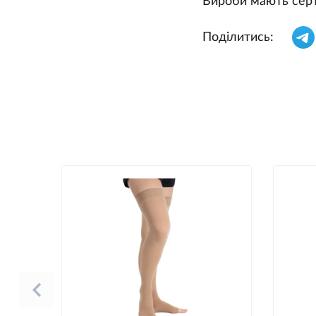
Вироби мають серт
Поділитись: