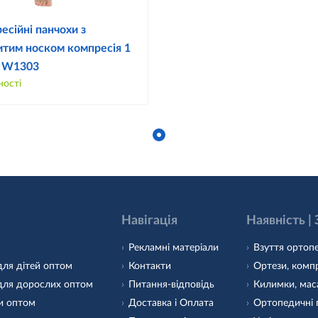
есійні панчохи з
итим носком компресія 1
у W1303
ності
Навігація
Наявність |
Рекламні матеріали
Взуття ортопе
для дітей оптом
Контакти
Ортези, компр
для дорослих оптом
Питання-відповідь
Килимки, маса
и оптом
Доставка і Оплата
Ортопедичні 