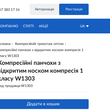
Авторизація
Реєстрація
67 383 17 16
КОМПАНІЮ
СТАТТІ
АКЦIЇ
UA
оловна
Компресійній трикотаж оптом
омпресійні панчохи з відкритим носком компресія 1
ласу W1303
Компресійні панчохи з
відкритим носком компресія 1
класу W1303
од продавця:W1303
Додати в кошик