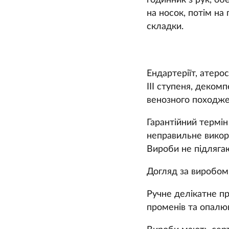
годинник з рук, об
на носок, потім на 
складки.
Ендартеріїт, атерос
ІІІ ступеня, деком
венозного походжен
Гарантійний термін
неправильне викор
Вироби не підляга
Догляд за виробом
Ручне делікатне пр
променів та опалю