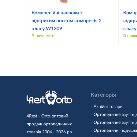
Компресійні панчохи з
Компр
відкритим носком компресія 2
відкр
класу W1309
клас
В наявності
В наяв
Категорія
Акційні товари
Ортопедичне взуття 
4Rest - Orto-оптовий
Ортопедичне взуття 
продаж ортопедичних
Ортопедичні подушк
товарів 2004 - 2026 рр.