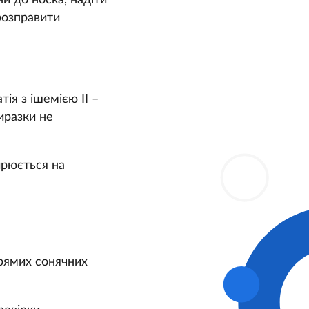
и до носка, надіти
 розправити
ія з ішемією ІІ –
иразки не
ирюється на
прямих сонячних