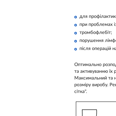
для профілактики
при проблемах із
тромбофлебіт;
порушення лімфо
після операцій н
Оптимально розпод
та активуванню їх
Максимальний та н
розміру виробу. Ре
сітка".