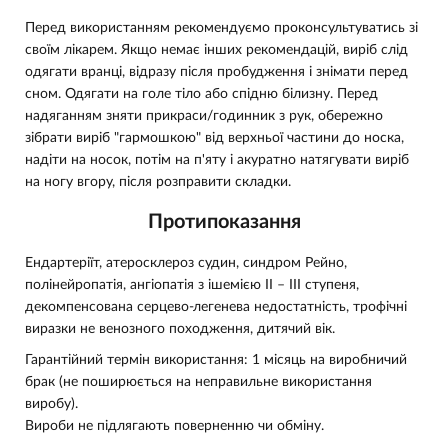
Перед використанням рекомендуємо проконсультуватись зі
своїм лікарем. Якщо немає інших рекомендацій, виріб слід
одягати вранці, відразу після пробудження і знімати перед
сном. Одягати на голе тіло або спідню білизну. Перед
надяганням зняти прикраси/годинник з рук, обережно
зібрати виріб "гармошкою" від верхньої частини до носка,
надіти на носок, потім на п'яту і акуратно натягувати виріб
на ногу вгору, після розправити складки.
Протипоказання
Ендартеріїт, атеросклероз судин, синдром Рейно,
полінейропатія, ангіопатія з ішемією ІІ – ІІІ ступеня,
декомпенсована серцево-легенева недостатність, трофічні
виразки не венозного походження, дитячий вік.
Гарантійний термін використання: 1 місяць на виробничий
брак (не поширюється на неправильне використання
виробу).
Вироби не підлягають поверненню чи обміну.