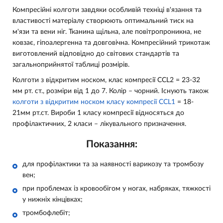
Компресійні колготи завдяки особливій техніці в'язання та
властивості матеріалу створюють оптимальний тиск на
м'язи та вени ніг. Тканина щільна, але повітропроникна, не
ковзає, гіпоалергенна та довговічна. Компресійний трикотаж
виготовлений відповідно до світових стандартів та
загальноприйнятої таблиці розмірів.
Колготи з відкритим носком, клас компресії CCL2 = 23-32
мм рт. ст., розміри від 1 до 7. Колір – чорний. Існують також
колготи з відкритим носком класу компресії CCL1
= 18-
21мм рт.ст. Вироби 1 класу компресії відносяться до
профілактичних, 2 класи – лікувального призначення.
Показання:
для профілактики та за наявності варикозу та тромбозу
вен;
при проблемах із кровообігом у ногах, набряках, тяжкості
у нижніх кінцівках;
тромбофлебіт;