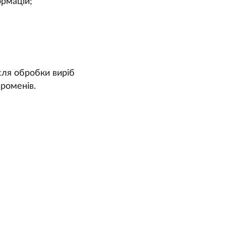
ормацій;
сля обробки виріб
променів.