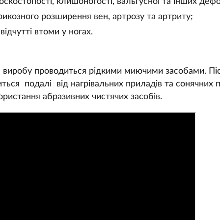
оскостопості, клишоногості, вальгусної та інших деф
рикозного розширення вен, артрозу та артриту;
ідчутті втоми у ногах.
 виробу проводиться рідкими миючими засобами. Пі
ться подалі від нагрівальних приладів та сонячних 
ристання абразивних чистячих засобів.