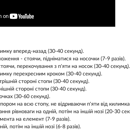
имку вперед-назад (30-40 секунд).
ження - стоячи, підніматися на носочки (7-9 разів).
оячи, перекочування з п'яти на носок (30-40 секунд).
имку перехресним кроком (30-40 секунд).
рішній стороні стопи (30-40 секунд).
ішній стороні стопи (30-40 секунд).
очках (30-60 секунд).
пором на всю стопу, не відриваючи п'яти від килимка (
ння рівноваги на одній, потім на іншій нозі (20-30 сек
мента на елемент (7-9 разів).
й, потім на іншій нозі (6-8 разів).