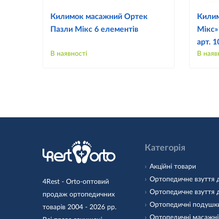
Килимок масажний Ортек
Килим
Пазли Мікс 6 елементів
Мікс»
арт. 
В наявності
В наяв
Категорія
Акційні товари
Ортопедичне взуття 
4Rest - Orto-оптовий
Ортопедичне взуття 
продаж ортопедичних
Ортопедичні подушк
товарів 2004 - 2026 рр.
Ортопедичні масажні