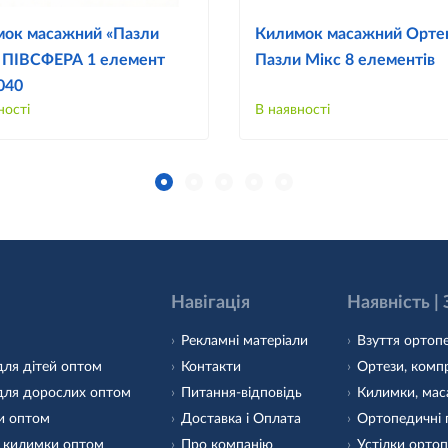
ок масажний «Пазли
Килимок масажний Орте
 ПІВСФЕРА 1 елемент
Пазли Мікс 8 елементів
1040
ності
В наявності
Навігація
Наявність |
Рекламні матеріали
Взуття ортопе
для дітей оптом
Контакти
Ортези, компр
для дорослих оптом
Питання-відповідь
Килимки, маса
и оптом
Доставка і Оплата
Ортопедичні 
 килимки оптом
Про компанію
Устілки ортоп