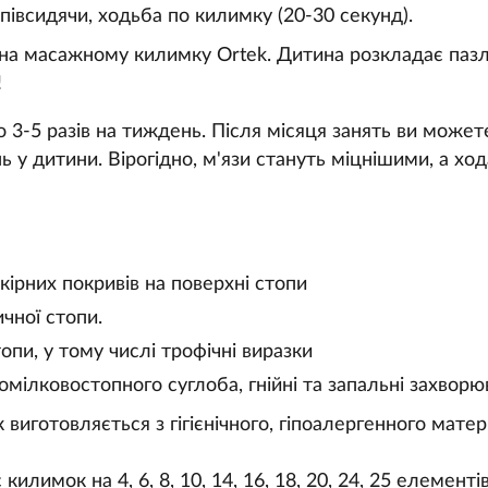
івсидячи, ходьба по килимку (20-30 секунд).
на масажному килимку Ortek. Дитина розкладає пазли
!
 3-5 разів на тиждень. Після місяця занять ви может
ь у дитини. Вірогідно, м'язи стануть міцнішими, а хо
рних покривів на поверхні стопи
чної стопи.
топи, у тому числі трофічні виразки
омілковостопного суглоба, гнійні та запальні захвор
иготовляється з гігієнічного, гіпоалергенного матер
килимок на 4, 6, 8, 10, 14, 16, 18, 20, 24, 25 елементі