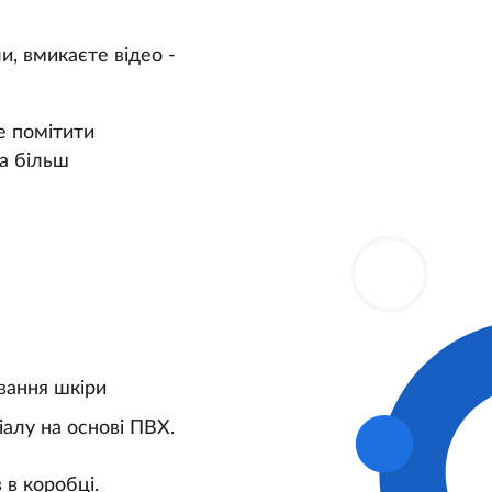
, вмикаєте відео -
е помітити
да більш
ювання шкіри
іалу на основі ПВХ.
в в коробці.