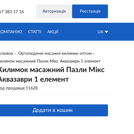
Авторизація
Реєстрація
67 383 17 16
КОМПАНІЮ
СТАТТІ
АКЦIЇ
UA
оловна
Ортопедичні масажні килимки оптом
илимок масажний Пазли Мікс Аквазаври 1 елемент
Килимок масажний Пазли Мікс
Аквазаври 1 елемент
од продавця:11628
Додати в кошик