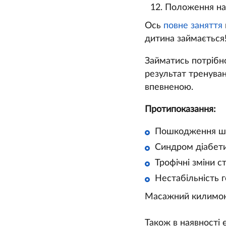
Положення нап
Ось
повне заняття
дитина займається
Займатись потрібно
результат тренуван
впевненою.
Протипоказання:
Пошкодження шкі
Синдром діабети
Трофічні зміни с
Нестабільність г
Масажний килимок в
Також в наявності є 