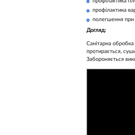
профілактика пл
профілактика ва
полегшення при в
Догляд:
Санітарна обробка
протирається, суши
Забороняється вико