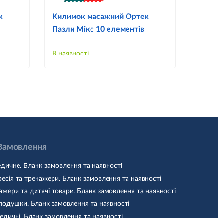
к
Килимок масажний Ортек
Акуп
Пазли Мікс 10 елементів
кили
елем
В наявності
В наяв
 Замовлення
дичне. Бланк замовлення та наявності
есія та тренажери. Бланк замовлення та наявності
жери та дитячі товари. Бланк замовлення та наявності
подушки. Бланк замовлення та наявності
едичні. Бланк замовлення та наявності