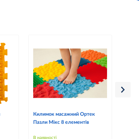
й
Килимок масажний Ортек
Кили
Пазли Мікс 8 елементів
Пазл
В наявності
В наяв