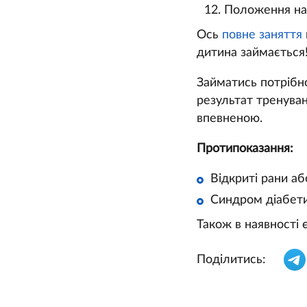
Положення нап
Ось
повне заняття
дитина займається
Займатись потрібно
результат тренуван
впевненою.
Протипоказання:
Відкриті рани аб
Синдром діабети
Також в наявності є
Поділитись: