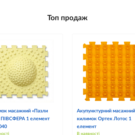
Топ продаж
ок масажний «Пазли
Акупунктурний масажни
 ПІВСФЕРА 1 елемент
килимок Ортек Лотос 1
1040
елемент
ності
В наявності