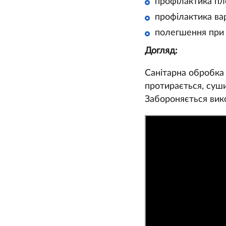
профілактика пл
профілактика ва
полегшення при в
Догляд:
Санітарна обробка
протирається, суши
Забороняється вико