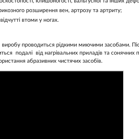
оскостопості, клишоногості, вальгусної та інших деф
рикозного розширення вен, артрозу та артриту;
ідчутті втоми у ногах.
 виробу проводиться рідкими миючими засобами. Пі
ться подалі від нагрівальних приладів та сонячних 
ристання абразивних чистячих засобів.