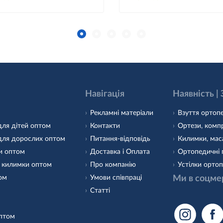
Навігація
Наявність |
Рекламні матеріали
Взуття ортопе
для дітей оптом
Контакти
Ортези, компр
для дорослих оптом
Питання-відповідь
Килимки, маса
и оптом
Доставка і Оплата
Ортопедичні 
 килимки оптом
Про компанію
Устілки ортоп
том
Умови співпраці
Ми в соцме
Статті
оптом