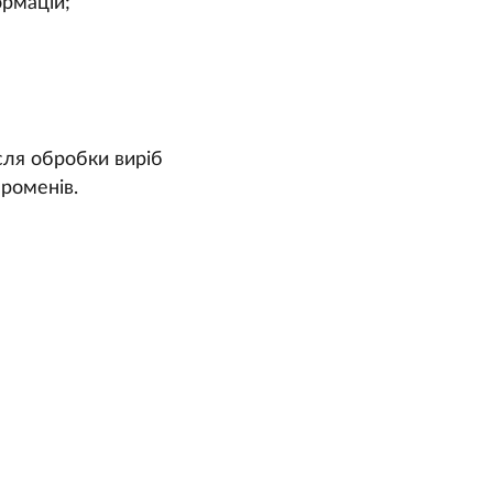
ормацій;
сля обробки виріб
променів.