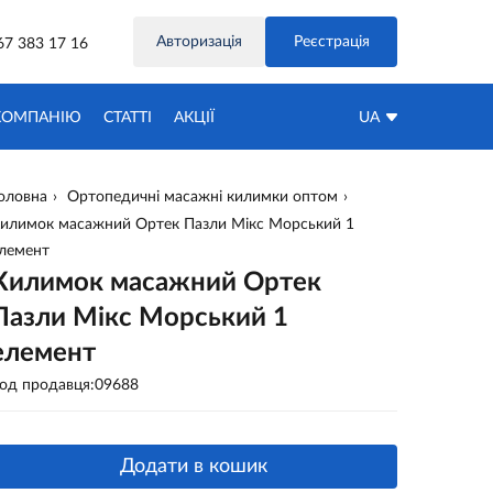
Авторизація
Реєстрація
67 383 17 16
КОМПАНІЮ
СТАТТІ
АКЦIЇ
UA
оловна
Ортопедичні масажні килимки оптом
илимок масажний Ортек Пазли Мікс Морський 1
лемент
Килимок масажний Ортек
Пазли Мікс Морський 1
елемент
од продавця:09688
Додати в кошик