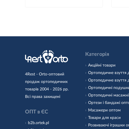
Категорія
Акційні товари
Ортопедичне взуття 
4Rest - Orto-оптовий
Ортопедичне взуття 
продаж ортопедичних
Ортопедичні подушк
товарів 2004 - 2026 рр.
Ортопедичні масажні
Всі права захищені
Ортези і бандажі оп
Масажери оптом
ОПТ в ЄС
Товари для краси
b2b.ortek.pl
Розвиваючі іграшки 