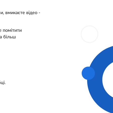
, вмикаєте відео -
е помітити
да більш
ці.