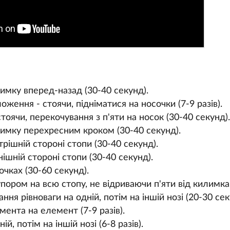
имку вперед-назад (30-40 секунд).
ження - стоячи, підніматися на носочки (7-9 разів).
оячи, перекочування з п'яти на носок (30-40 секунд).
имку перехресним кроком (30-40 секунд).
рішній стороні стопи (30-40 секунд).
ішній стороні стопи (30-40 секунд).
очках (30-60 секунд).
пором на всю стопу, не відриваючи п'яти від килимка (
ння рівноваги на одній, потім на іншій нозі (20-30 сек
мента на елемент (7-9 разів).
й, потім на іншій нозі (6-8 разів).