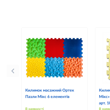
Килимок масажний Ортек
Килим
Пазли Мікс 6 елементів
Мікс»
арт. 
В наявності
В наяв