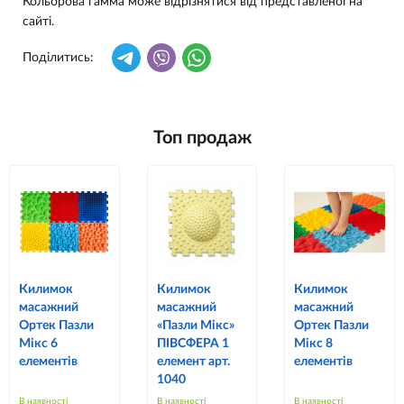
Кольорова гамма може відрізнятися від представленої на
сайті.
Поділитись:
Топ продаж
Килимок
Килимок
Килимок
масажний
масажний
масажний
Ортек Пазли
«Пазли Мікс»
Ортек Пазли
Мікс 6
ПІВСФЕРА 1
Мікс 8
елементів
елемент арт.
елементів
1040
В наявності
В наявності
В наявності