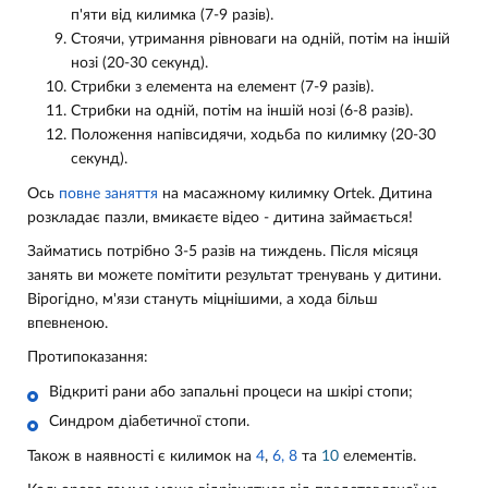
п'яти від килимка (7-9 разів).
Стоячи, утримання рівноваги на одній, потім на іншій
нозі (20-30 секунд).
Стрибки з елемента на елемент (7-9 разів).
Стрибки на одній, потім на іншій нозі (6-8 разів).
Положення напівсидячи, ходьба по килимку (20-30
секунд).
Ось
повне заняття
на масажному килимку Ortek. Дитина
розкладає пазли, вмикаєте відео - дитина займається!
Займатись потрібно 3-5 разів на тиждень. Після місяця
занять ви можете помітити результат тренувань у дитини.
Вірогідно, м'язи стануть міцнішими, а хода більш
впевненою.
Протипоказання:
Відкриті рани або запальні процеси на шкірі стопи;
Синдром діабетичної стопи.
Також в наявності є килимок на
4
,
6,
8
та
10
елементів.