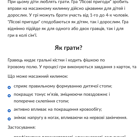
При цьому діти люблять грати. Гра
"Лісові пригоди"
зробить
вправи на масажному килимку дійсно цікавими для дітей і
дорослих. У грі можуть брати участь від 1-го до 4-х чоловік.
"Лісові пригоди" сподобаються як дітям, так і дорослим. Гра
відмінно підійде як для одного або двох гравців, так і для
гри в колі сім'ї.
Як грати?
Гравець
кидає
гральні
кістки
і
ходить
фішкою
по
ігровому
полю.
У
процесі
гри
виконуються
завдання
з
карток,
т
а
Що може масажний килимок:
сприяє правильному формуванню дитячої стопи;
покращує тонус м’язів, зміцнюючи повздовжнє і
поперечне склепіння стопи;
активно впливає на покращення кровообігу;
знімає напругу в ногах, впливаючи на нервові закінчення.
Застосування: