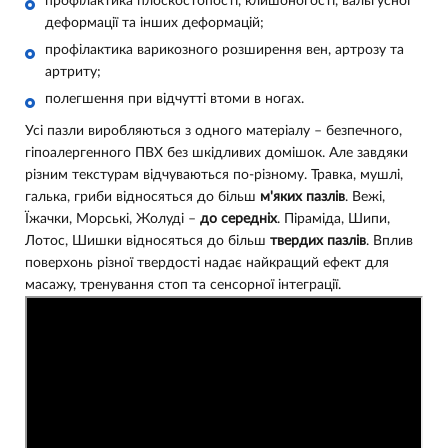
профілактика плоскостопості, клишоногості, вальгусної
деформації та інших деформацій;
профілактика варикозного розширення вен, артрозу та
артриту;
полегшення при відчутті втоми в ногах.
Усі пазли виробляються з одного матеріалу – безпечного,
гіпоалергенного ПВХ без шкідливих домішок. Але завдяки
різним текстурам відчуваються по-різному. Травка, мушлі,
галька, гриби відносяться до більш
м'яких пазлів
. Вежі,
Їжачки, Морські, Жолуді –
до середніх
. Піраміда, Шипи,
Лотос, Шишки відносяться до більш
твердих пазлів
. Вплив
поверхонь різної твердості надає найкращий ефект для
масажу, тренування стоп та сенсорної інтеграції.