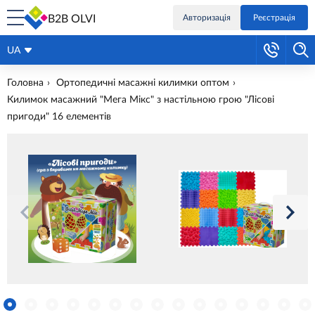
B2B OLVI
Авторизація
Реєстрація
UA
Головна
Ортопедичні масажні килимки оптом
Килимок масажний "Мега Мікс" з настільною грою "Лісові
пригоди" 16 елементів