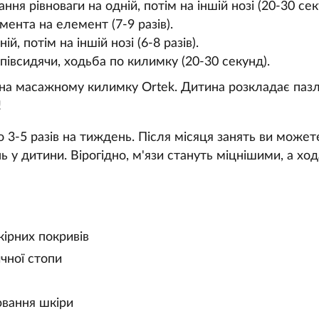
ння рівноваги на одній, потім на іншій нозі (20-30 сек
мента на елемент (7-9 разів).
й, потім на іншій нозі (6-8 разів).
івсидячи, ходьба по килимку (20-30 секунд).
на масажному килимку Ortek. Дитина розкладає пазли
!
 3-5 разів на тиждень. Після місяця занять ви может
ь у дитини. Вірогідно, м'язи стануть міцнішими, а хо
ірних покривів
чної стопи
ювання шкіри