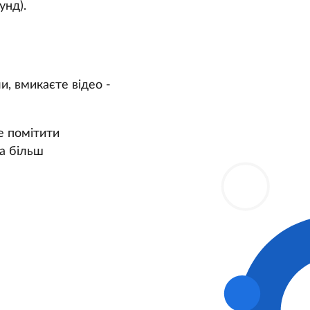
унд).
, вмикаєте відео -
е помітити
да більш