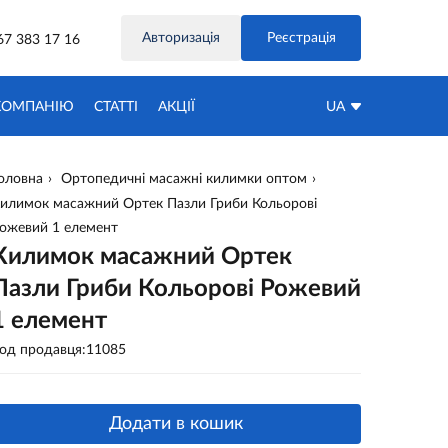
Авторизація
Реєстрація
67 383 17 16
КОМПАНІЮ
СТАТТІ
АКЦIЇ
UA
оловна
Ортопедичні масажні килимки оптом
илимок масажний Ортек Пазли Гриби Кольорові
ожевий 1 елемент
Килимок масажний Ортек
Пазли Гриби Кольорові Рожевий
1 елемент
од продавця:11085
Додати в кошик