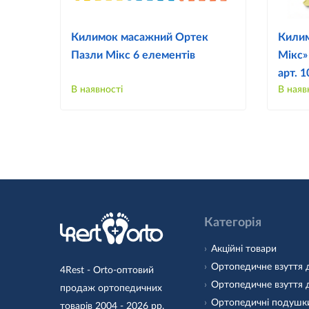
Килимок масажний Ортек
Килим
Пазли Мікс 6 елементів
Мікс»
арт. 
В наявності
В наяв
Категорія
Акційні товари
Ортопедичне взуття 
4Rest - Orto-оптовий
Ортопедичне взуття 
продаж ортопедичних
Ортопедичні подушк
товарів 2004 - 2026 рр.