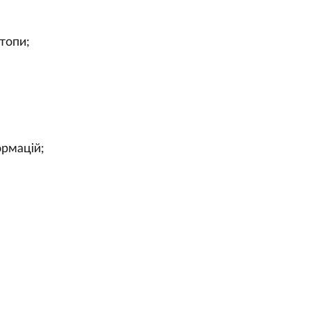
топи;
ормацій;