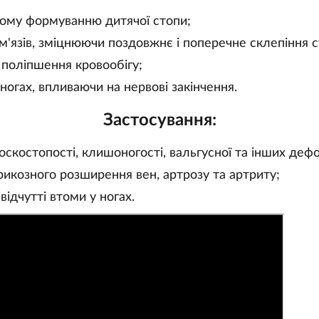
ому формуванню дитячої стопи;
м'язів, зміцнюючи поздовжнє і поперечне склепіння с
 поліпшення кровообігу;
 ногах, впливаючи на нервові закінчення.
Застосування:
оскостопості, клишоногості, вальгусної та інших деф
рикозного розширення вен, артрозу та артриту;
ідчутті втоми у ногах.