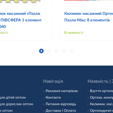
ок масажний «Пазли
Килимок масажний Орте
 ПІВСФЕРА 1 елемент
Пазли Мікс 8 елементів
1040
ності
В наявності
Навігація
Наявність |
Рекламні матеріали
Взуття ортопе
для дітей оптом
Контакти
Ортези, компр
для дорослих оптом
Питання-відповідь
Килимки, маса
и оптом
Доставка і Оплата
Ортопедичні 