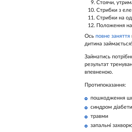
Стоячи, утрима
Стрибки з еле
Стрибки на одні
Положення нап
Ось
повне заняття
дитина займається
Займатись потрібно
результат тренуван
впевненою.
Протипоказання:
пошкодження шк
синдром діабети
травми
запальні захвор