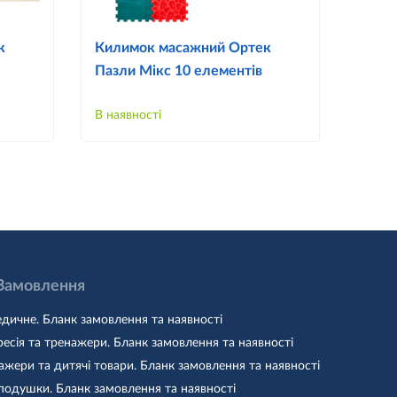
к
Килимок масажний Ортек
Акуп
Пазли Мікс 10 елементів
кили
елем
В наявності
В наяв
 Замовлення
дичне. Бланк замовлення та наявності
есія та тренажери. Бланк замовлення та наявності
жери та дитячі товари. Бланк замовлення та наявності
подушки. Бланк замовлення та наявності