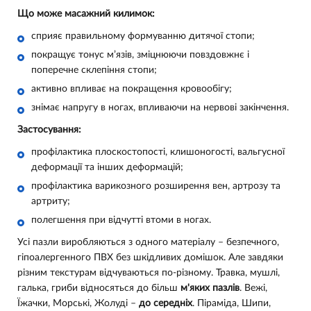
Що може масажний килимок:
сприяє правильному формуванню дитячої стопи;
покращує тонус м’язів, зміцнюючи повздовжнє і
поперечне склепіння стопи;
активно впливає на покращення кровообігу;
знімає напругу в ногах, впливаючи на нервові закінчення.
Застосування:
профілактика плоскостопості, клишоногості, вальгусної
деформації та інших деформацій;
профілактика варикозного розширення вен, артрозу та
артриту;
полегшення при відчутті втоми в ногах.
Усі пазли виробляються з одного матеріалу – безпечного,
гіпоалергенного ПВХ без шкідливих домішок. Але завдяки
різним текстурам відчуваються по-різному. Травка, мушлі,
галька, гриби відносяться до більш
м'яких пазлів
. Вежі,
Їжачки, Морські, Жолуді –
до середніх
. Піраміда, Шипи,