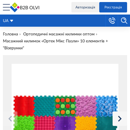
B2B OLVI
Авторизація
Реєстрація
UA
Головна
Ортопедичні масажні килимки оптом
Масажний килимок «Ортек Мікс Пазли» 10 елементів +
"Візерунки"