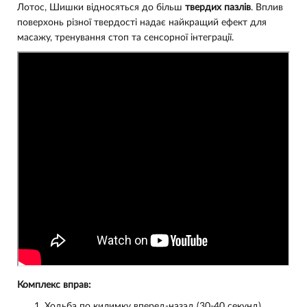
Лотос, Шишки відносяться до більш
твердих пазлів
. Вплив
поверхонь різної твердості надає найкращий ефект для
масажу, тренування стоп та сенсорної інтеграції.
Комплекс вправ:
Ходьба по килимку вперед-назад (30-40 секунд).