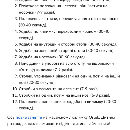
Початкове положення - стоячи, підніматися на
носочки (7-9 разів).
Положення - стоячи, перекочування з п'яти на носок
(30-40 секунд).
Ходьба по килимку перехресним кроком (30-40
секунд).
Ходьба на внутрішній стороні стопи (30-40 секунд).
Ходьба на зовнішній стороні стопи (30-40 секунд).
Ходьба на носочках (30-60 секунд).
Присідання з упором на всю стопу, не відриваючи
п'яти від килимка (7-9 разів).
Стоячи, утримання рівноваги на одній, потім на іншій
нозі (20-30 секунд).
Стрибки з елемента на елемент (7-9 разів).
Стрибки на одній, потім на іншій нозі (6-8 разів).
Положення напівсидячи, ходьба по килимку (20-30
секунд).
Ось
повне заняття
на масажному килимку Ortek. Дитина
розкладає пазли, вмикаєте відео - дитина займається!