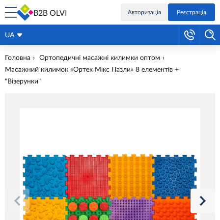
B2B OLVI
Авторизація
Реєстрація
UA
Головна
Ортопедичні масажні килимки оптом
Масажний килимок «Ортек Мікс Пазли» 8 елементів +
"Візерунки"