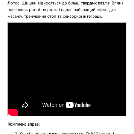
Лотос, Шишки відносяться до більш
твердих пазлів
. Вплив
поверхонь різної твердості надає найкращий ефект для
масажу, тренування стоп та сенсорної інтеграції.
Комплекс вправ:
Ходьба по килимку вперед-назад (30-40 секунд).