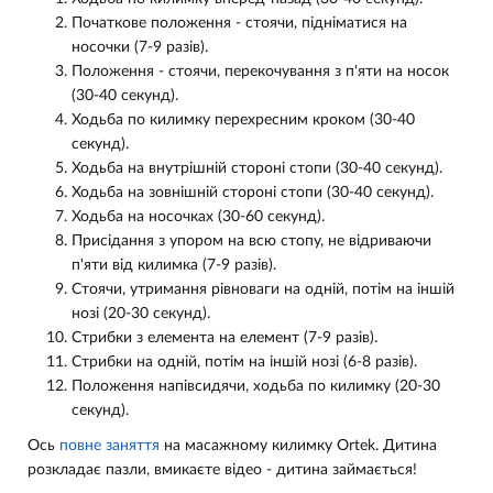
Початкове положення - стоячи, підніматися на
носочки (7-9 разів).
Положення - стоячи, перекочування з п'яти на носок
(30-40 секунд).
Ходьба по килимку перехресним кроком (30-40
секунд).
Ходьба на внутрішній стороні стопи (30-40 секунд).
Ходьба на зовнішній стороні стопи (30-40 секунд).
Ходьба на носочках (30-60 секунд).
Присідання з упором на всю стопу, не відриваючи
п'яти від килимка (7-9 разів).
Стоячи, утримання рівноваги на одній, потім на іншій
нозі (20-30 секунд).
Стрибки з елемента на елемент (7-9 разів).
Стрибки на одній, потім на іншій нозі (6-8 разів).
Положення напівсидячи, ходьба по килимку (20-30
секунд).
Ось
повне заняття
на масажному килимку Ortek. Дитина
розкладає пазли, вмикаєте відео - дитина займається!