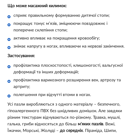
Що може масажний килимок:
сприяє правильному формуванню дитячої стопи;
покращує тонус м’язів, зміцнюючи повздовжнє і
поперечне склепіння стопи;
активно впливає на покращення кровообігу;
знімає напругу в ногах, впливаючи на нервові закінчення.
Застосування:
профілактика плоскостопості, клишоногості, вальгусної
деформації та інших деформацій;
профілактика варикозного розширення вен, артрозу та
артриту;
полегшення при відчутті втоми в ногах.
Усі пазли виробляються з одного матеріалу – безпечного,
гіпоалергенного ПВХ без шкідливих домішок. Але завдяки
різним текстурам відчуваються по-різному. Травка, мушлі,
галька, гриби відносяться до більш
м'яких пазлів
. Вежі,
Їжачки, Морські, Жолуді –
до середніх
. Піраміда, Шипи,