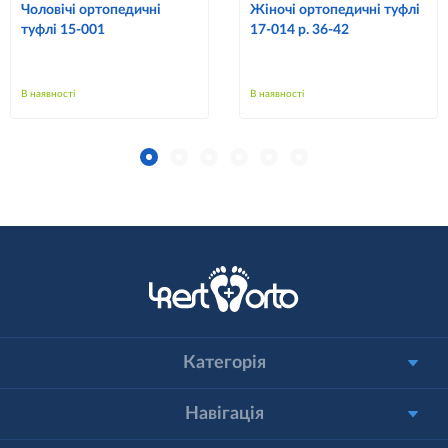
Чоловічі ортопедичні
Жіночі ортопедичні туфлі
туфлі 15-001
17-014 р. 36-42
В наявності
В наявності
Категорія
Навігація