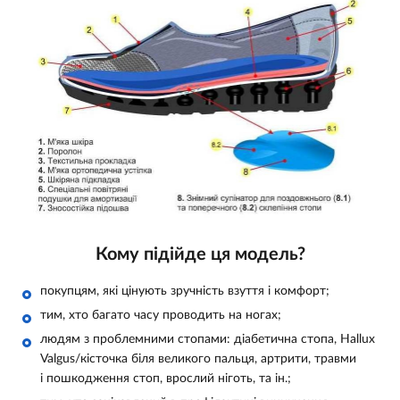
Кому підійде ця модель?
покупцям, які цінують зручність взуття і комфорт;
тим, хто багато часу проводить на ногах;
людям з проблемними стопами: діабетична стопа, Hаllux
Valgus/кісточка біля великого пальця, артрити, травми
і пошкодження стоп, врослий ніготь, та ін.;