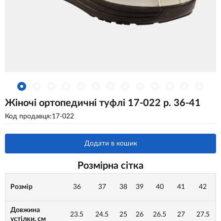
Жіночі ортопедичні туфлі 17-022 р. 36-41
Код продавця:17-022
Додати в кошик
Розмірна сітка
Розмір
36
37
38
39
40
41
42
Довжина
23.5
24.5
25
26
26.5
27
27.5
устілки, см