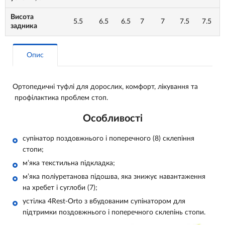
Висота
5.5
6.5
6.5
7
7
7.5
7.5
задника
Опис
Ортопедичні туфлі для дорослих, комфорт, лікування та
профілактика проблем стоп.
Особливості
супінатор поздовжнього і поперечного (8) склепіння
стопи;
м’яка текстильна підкладка;
м’яка поліуретанова підошва, яка знижує навантаження
на хребет і суглоби (7);
устілка 4Rest-Orto з вбудованим супінатором для
підтримки поздовжнього і поперечного склепінь стопи.