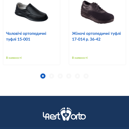
Чоловічі ортопедичні
Жіночі ортопедичні туфлі
туфлі 15-001
17-014 р. 36-42
В наявності
В наявності