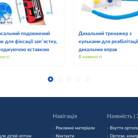
рсальний подовжений
Дихальний тренажер з
ж для фіксації зап`ястку,
кульками для реабілітації
лоджуючою вставкою
дихальних вправ
ності
В наявності
Навігація
Наявність |
Рекламні матеріали
Взуття ортопе
для дітей оптом
Контакти
Ортези, компр