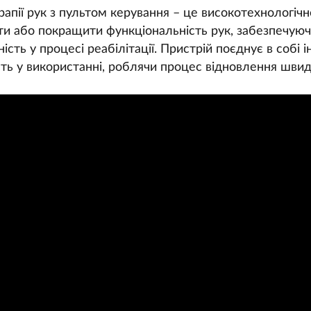
рапії рук з пультом керування – це високотехнологічн
ити або покращити функціональність рук, забезпечу
сть у процесі реабілітації. Пристрій поєднує в собі і
ість у використанні, роблячи процес відновлення шви