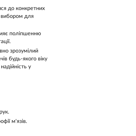
ися до конкретних
м вибором для
рияє поліпшенню
ації.
вно зрозумілий
ів будь-якого віку
надійність у
рук.
фії м'язів.