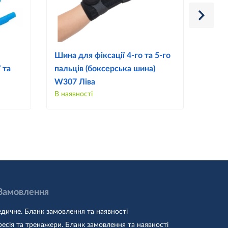
Шина для фіксації 4-го та 5-го
Шина 
 та
пальців (боксерська шина)
пальц
W307 Ліва
W307
В наявності
В наяв
 Замовлення
дичне. Бланк замовлення та наявності
есія та тренажери. Бланк замовлення та наявності