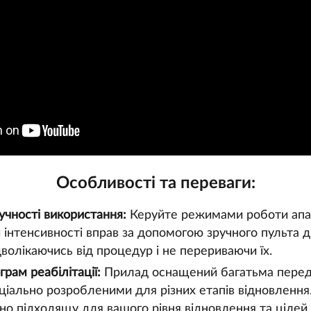
Особливості та переваги:
учності використання:
Керуйте режимами роботи апа
інтенсивності вправ за допомогою зручного пульта д
дволікаючись від процедур і не перериваючи їх.
грам реабілітації:
Прилад оснащений багатьма пере
ціально розробленими для різних етапів відновлення
но підходящу для вашого рівня відновлення та цілей.