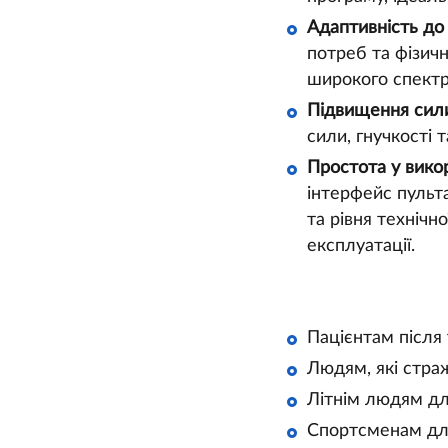
Адаптивність до
потреб та фізич
широкого спектра
Підвищення сили
сили, гнучкості 
Простота у викор
інтерфейс пульт
та рівня технічн
експлуатації.
Пацієнтам після 
Людям, які стра
Літнім людям для
Спортсменам для