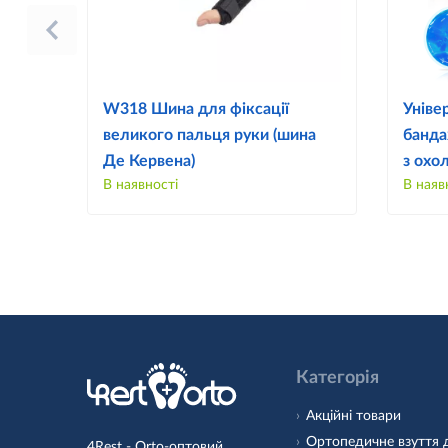
W318 Шина для фіксації
Уніве
великого пальця руки (шина
банда
Де Кервена)
з охо
В наявності
В наяв
Категорія
Акційні товари
Ортопедичне взуття 
4Rest - Orto-оптовий