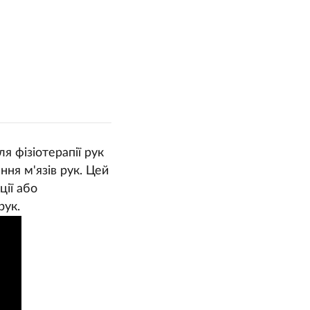
я фізіотерапії рук
ння м'язів рук. Цей
ції або
рук.