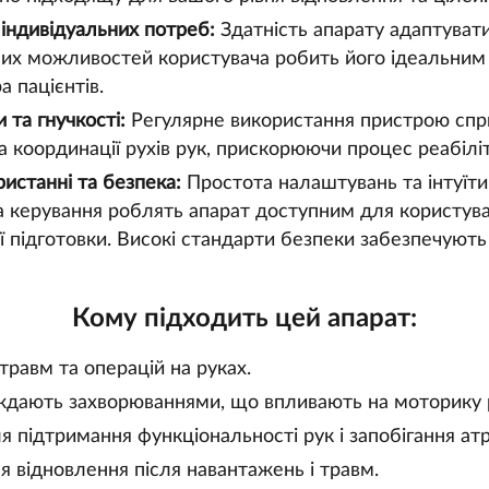
 індивідуальних потреб:
Здатність апарату адаптуват
них можливостей користувача робить його ідеальни
 пацієнтів.
 та гнучкості:
Регулярне використання пристрою сп
та координації рухів рук, прискорюючи процес реабіліт
истанні та безпека:
Простота налаштувань та інтуїти
а керування роблять апарат доступним для користувач
ої підготовки. Високі стандарти безпеки забезпечують 
Кому підходить цей апарат:
травм та операцій на руках.
ждають захворюваннями, що впливають на моторику 
 підтримання функціональності рук і запобігання атро
 відновлення після навантажень і травм.