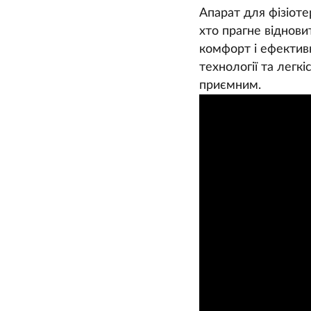
Апарат для фізіоте
хто прагне віднов
комфорт і ефективні
технології та легк
приємним.