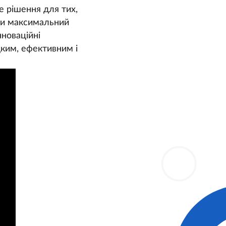
е рішення для тих,
ючи максимальний
нноваційні
дким, ефективним і