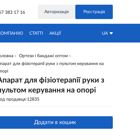
Авторизація
Реєстрація
67 383 17 16
КОМПАНІЮ
СТАТТІ
АКЦIЇ
UA
оловна
Ортези і бандажі оптом
парат для фізіотерапії руки з пультом керування на
порі
Апарат для фізіотерапії руки з
пультом керування на опорі
од продавця:12835
Додати в кошик