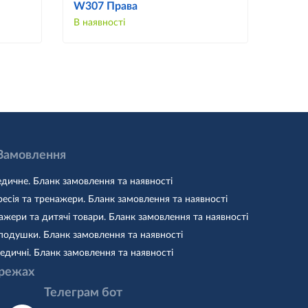
W307 Права
роз`
В наявності
В наяв
 Замовлення
дичне. Бланк замовлення та наявності
есія та тренажери. Бланк замовлення та наявності
жери та дитячі товари. Бланк замовлення та наявності
подушки. Бланк замовлення та наявності
едичні. Бланк замовлення та наявності
режах
Телеграм бот