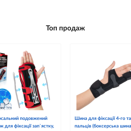
Топ продаж
рсальний подовжений
Шина для фіксації 4-го та
ж для фіксації зап`ястку,
пальців (боксерська шина