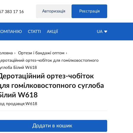
Авторизація
Реєстрація
67 383 17 16
КОМПАНІЮ
СТАТТІ
АКЦIЇ
UA
оловна
Ортези і бандажі оптом
еротаційний ортез-чобіток для гомілковостопного
углоба Білий W618
Деротаційний ортез-чобіток
для гомілковостопного суглоба
Білий W618
од продавця:W618
Додати в кошик