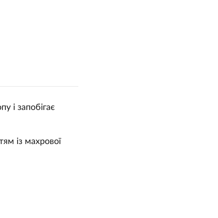
у і запобігає
тям із махрової