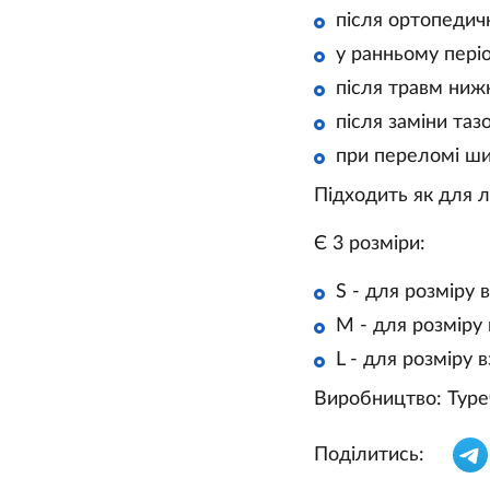
після ортопедич
у ранньому період
після травм нижн
після заміни таз
при переломі ши
Підходить як для лі
Є 3 розміри:
S - для розміру 
M - для розміру 
L - для розміру 
Виробництво: Туре
Поділитись: