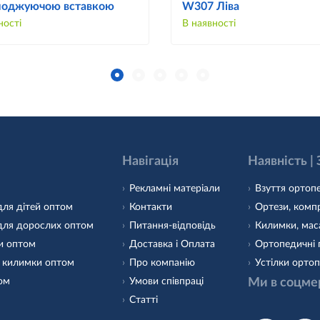
лоджуючою вставкою
W307 Ліва
ності
В наявності
Навігація
Наявність |
Рекламні матеріали
Взуття ортопе
для дітей оптом
Контакти
Ортези, компр
для дорослих оптом
Питання-відповідь
Килимки, маса
и оптом
Доставка і Оплата
Ортопедичні 
 килимки оптом
Про компанію
Устілки ортоп
том
Умови співпраці
Ми в соцме
Статті