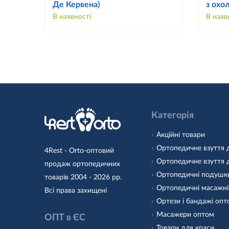
Де Кервена)
з охо
В наявності
В наяв
Категорія
Акційні товари
Ортопедичне взуття 
4Rest - Orto-оптовий
Ортопедичне взуття 
продаж ортопедичних
Ортопедичні подушк
товарів 2004 - 2026 рр.
Ортопедичні масажні
Всі права захищені
Ортези і бандажі оп
Масажери оптом
ОПТ в ЄС
Товари для краси