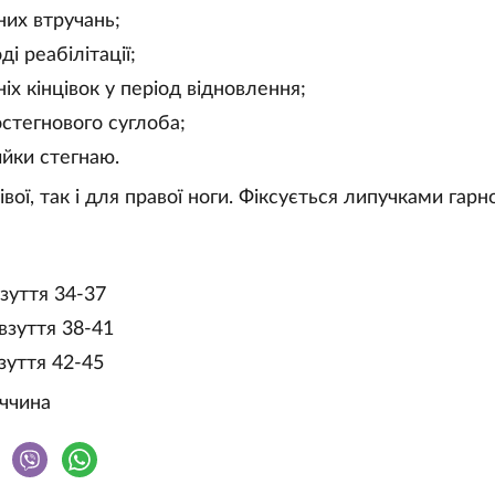
них втручань;
і реабілітації;
іх кінцівок у період відновлення;
остегнового суглоба;
йки стегнаю.
вої, так і для правої ноги. Фіксується липучками гарно
взуття 34-37
взуття 38-41
взуття 42-45
ччина