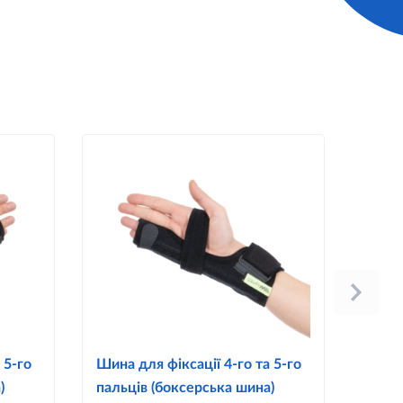
 5-го
Шина для фіксації 4-го та 5-го
W504
)
пальців (боксерська шина)
сугл 