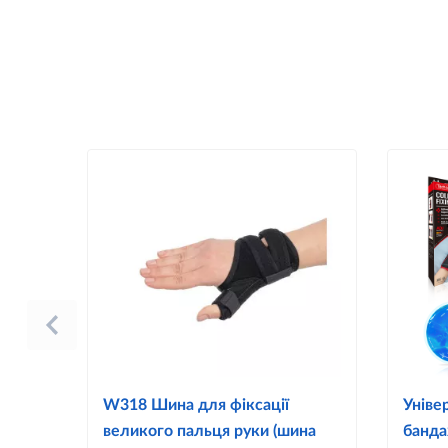
W318 Шина для фіксації
Уніве
великого пальця руки (шина
банда