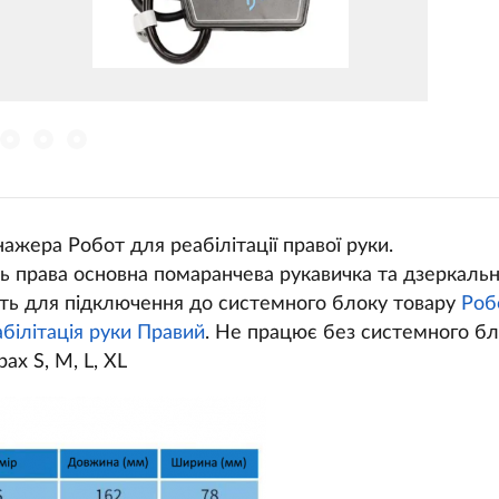
ажера Робот для реабілітації правої руки.
ь права основна помаранчева рукавичка та дзеркальн
ить для підключення до системного блоку товару
Роб
абілітація руки Правий
. Не працює без системного бл
ах S, M, L, XL