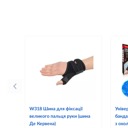
W318 Шина для фіксації
Уніве
великого пальця руки (шина
банда
Де Кервена)
з охо