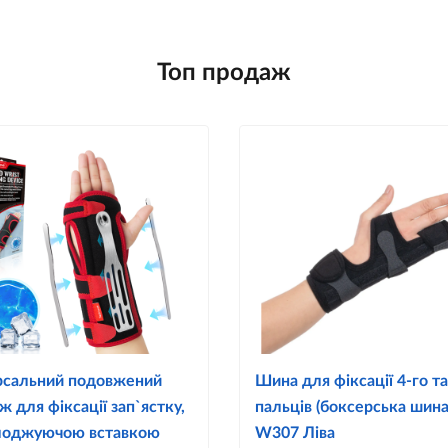
Топ продаж
рсальний подовжений
Шина для фіксації 4-го та
ж для фіксації зап`ястку,
пальців (боксерська шина
лоджуючою вставкою
W307 Ліва