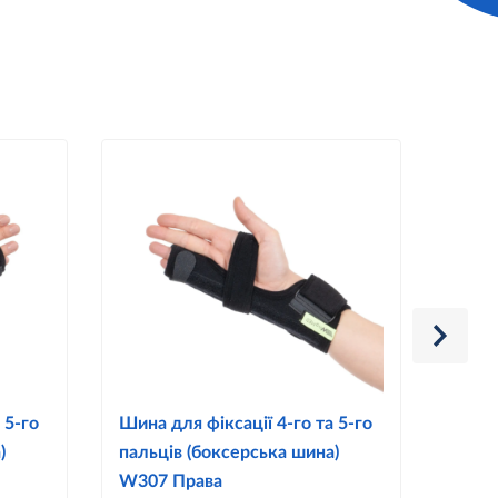
 5-го
Шина для фіксації 4-го та 5-го
W504
)
пальців (боксерська шина)
сугл 
W307 Права
роз`