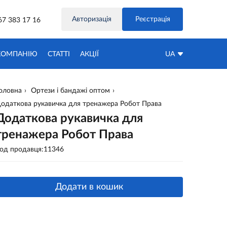
Авторизація
Реєстрація
67 383 17 16
КОМПАНІЮ
СТАТТІ
АКЦIЇ
UA
оловна
Ортези і бандажі оптом
одаткова рукавичка для тренажера Робот Права
Додаткова рукавичка для
тренажера Робот Права
од продавця:11346
Додати в кошик