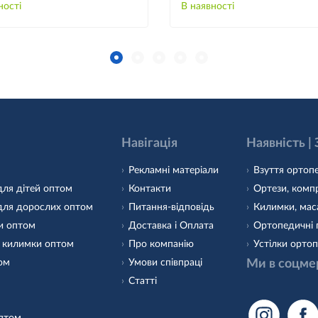
ності
В наявності
Навігація
Наявність |
Рекламні матеріали
Взуття ортопе
для дітей оптом
Контакти
Ортези, компр
для дорослих оптом
Питання-відповідь
Килимки, маса
и оптом
Доставка і Оплата
Ортопедичні 
 килимки оптом
Про компанію
Устілки ортоп
том
Умови співпраці
Ми в соцме
Статті