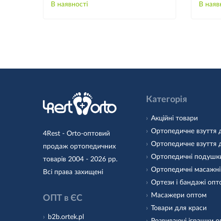
В наявності
В наяв
Категорія
Акційні товари
Ортопедичне взуття 
4Rest - Orto-оптовий
Ортопедичне взуття 
продаж ортопедичних
Ортопедичні подушк
товарів 2004 - 2026 рр.
Ортопедичні масажні
Всі права захищені
Ортези і бандажі оп
Масажери оптом
ОПТ в ЄС
Товари для краси
b2b.ortek.pl