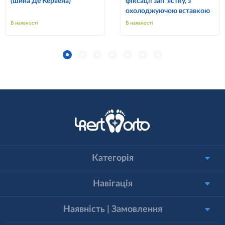
(шина Де Кервена)
фіксації зап`ястку, з
охолоджуючою вставкою
В наявності
В наявності
Категорія
Навігація
Наявність | Замовлення