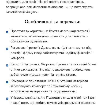
підходить для пацієнтів, які носять гіпс після травм,
операцій або при лікуванні захворювань, що потребують
іммобілізації кінцівки.
Особливості та переваги:
Простота використання:
Взуття легко надягається і
знімається, забезпечуючи зручність для пацієнтів з
обмеженою рухливістю.
Регульовані ремені:
Дозволяють підігнати взуття під
розмір і форму гіпсу, забезпечуючи надійну фіксацію і
комфорт.
Захист і підтримка:
Жорстка підошва та посилені бокові
стінки захищають гіпс від пошкоджень і забруднень,
забезпечуючи додаткову підтримку стопи.
Комфортне прилягання:
М’які внутрішні матеріали
забезпечують комфорт при тривалому носінні,
запобігаючи натиранням та подразненням.
Універсальний дизайн:
Підходить як для лівої, так і для
правої ноги, що робить взуття універсальним рішенням