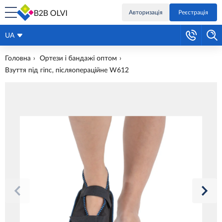
B2B OLVI
Авторизація
Реєстрація
UA
Головна
Ортези і бандажі оптом
Взуття під гіпс, післяопераційне W612