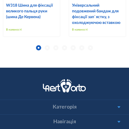
W318 Шина для фіксації
Універсальний
великого пальця руки
подовжений бандаж для
(шина Де Кервена)
фіксації зап`ястку, з
охолоджуючою вставкою
В наявності
В наявності
Категорія
Навігація