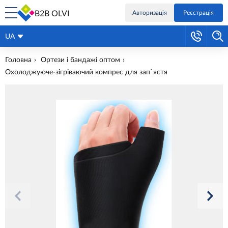
B2B OLVI
Авторизація
Реєстрація
UA
Головна
Ортези і бандажі оптом
Охолоджуюче-зігріваючий компрес для зап`ястя