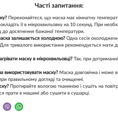
Часті запитання:
ску?
Переконайтеся, що маска має кімнатну температ
окладіть її в мікрохвильовку на 10 секунд. При необ
д до досягнення бажаної температури.
маска залишається холодною?
Одна сесія охолодженн
 Для тривалого використання рекомендується мати дв
агрівати маску в мікрохвильовці?
Так, при дотриманні 
а використовувати маску?
Маска довговічна і може 
при правильному догляді та очищенні.
ску?
Протирайте вологою тканиною і сушіть на повітр
я прати в машині або сушити в сушарці.