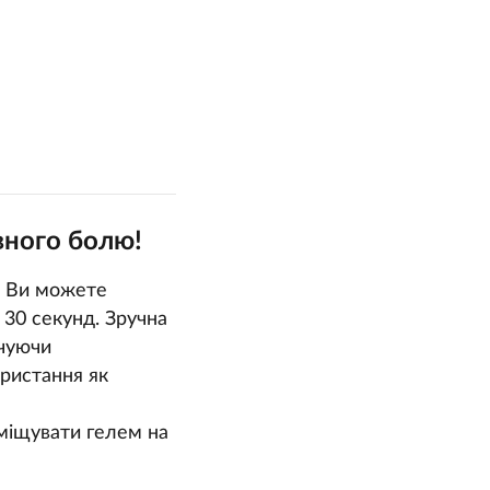
вного болю!
. Ви можете
 30 секунд. Зручна
ечуючи
ристання як
міщувати гелем на