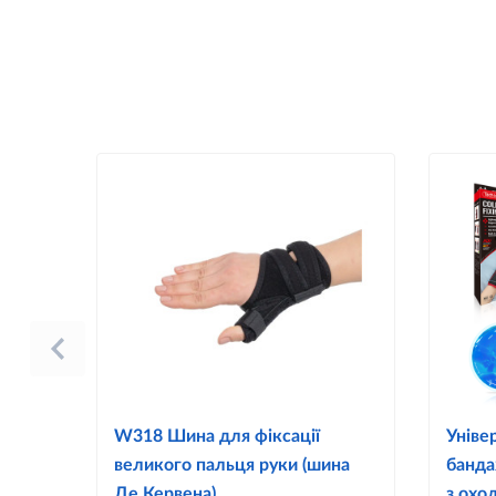
W318 Шина для фіксації
Уніве
великого пальця руки (шина
банда
Де Кервена)
з охо