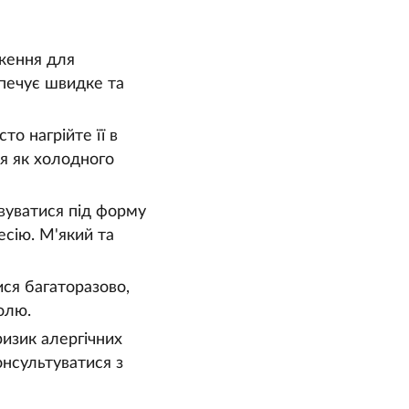
ження для
зпечує швидке та
то нагрійте її в
я як холодного
вуватися під форму
сію. М'який та
ся багаторазово,
олю.
ризик алергічних
онсультуватися з