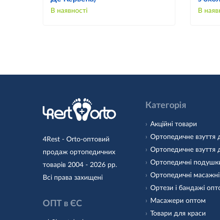
В наявності
В наяв
Категорія
Акційні товари
Ортопедичне взуття 
4Rest - Orto-оптовий
Ортопедичне взуття 
продаж ортопедичних
Ортопедичні подушк
товарів 2004 - 2026 рр.
Ортопедичні масажні
Всі права захищені
Ортези і бандажі оп
Масажери оптом
ОПТ в ЄС
Товари для краси