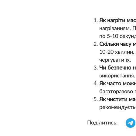
Як нагріти ма
нагріванням. П
по 5-10 секун
Скільки часу 
10-20 хвилин.
чергувати їх.
Чи безпечно н
використання.
Як часто можн
багаторазово 
Як чистити ма
рекомендуєтьс
Поділитись: