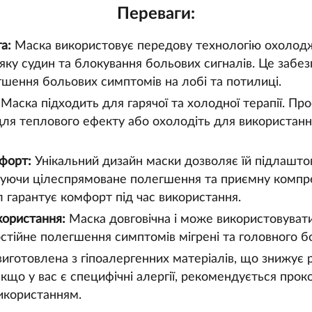
Переваги:
а:
Маска використовує передову технологію охолод
ку судин та блокування больових сигналів. Це забе
шення больових симптомів на лобі та потилиці.
Маска підходить для гарячої та холодної терапії. Прос
для теплового ефекту або охолодіть для використанн
мфорт:
Унікальний дизайн маски дозволяє їй підлашто
чуючи цілеспрямоване полегшення та приємну компре
л гарантує комфорт під час використання.
користання:
Маска довговічна і може використовувати
стійне полегшення симптомів мігрені та головного б
иготовлена з гіпоалергенних матеріалів, що знижує 
якщо у вас є специфічні алергії, рекомендується прок
икористанням.