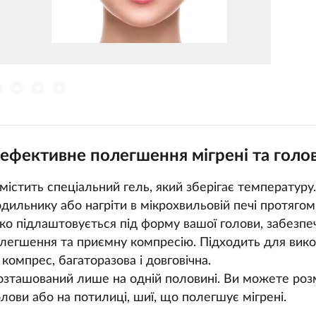
ефективне полегшення мігрені та голо
містить спеціальний гель, який зберігає температуру
одильнику або нагріти в мікрохвильовій печі протягом
гко підлаштовується під форму вашої голови, забезп
легшення та приємну компресію. Підходить для вико
 компрес, багаторазова і довговічна.
розташований лише на одній половині. Ви можете роз
олови або на потилиці, шиї, що полегшує мігрені.