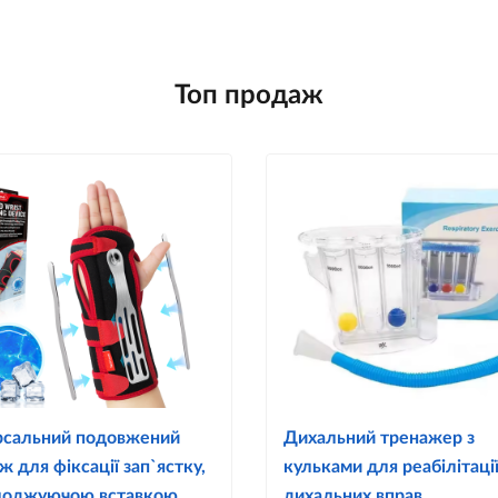
Топ продаж
рсальний подовжений
Дихальний тренажер з
ж для фіксації зап`ястку,
кульками для реабілітації
лоджуючою вставкою
дихальних вправ