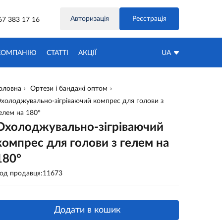
Авторизація
Реєстрація
67 383 17 16
КОМПАНІЮ
СТАТТІ
АКЦIЇ
UA
оловна
Ортези і бандажі оптом
холоджувально-зігріваючий компрес для голови з
елем на 180°
Охолоджувально-зігріваючий
компрес для голови з гелем на
180°
од продавця:11673
Додати в кошик