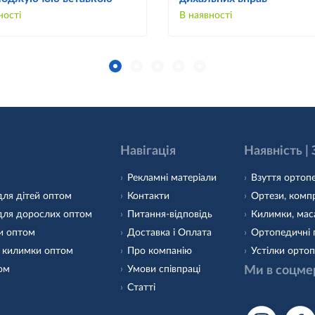
ності
В наявності
Навігація
Наявність |
Рекламні матеріали
Взуття ортопе
для дітей оптом
Контакти
Ортези, компр
для дорослих оптом
Питання-відповідь
Килимки, маса
и оптом
Доставка і Оплата
Ортопедичні 
 килимки оптом
Про компанію
Устілки ортоп
том
Умови співпраці
Ми в соцме
Статті