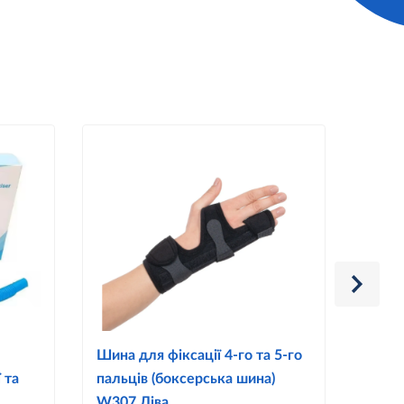
Шина для фіксації 4-го та 5-го
Шина 
 та
пальців (боксерська шина)
пальц
W307 Ліва
W307