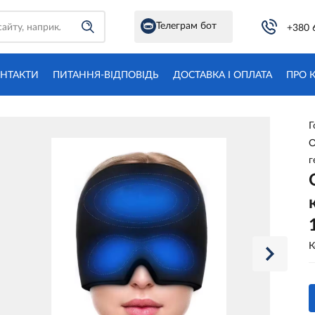
Телеграм бот
+380 
НТАКТИ
ПИТАННЯ-ВІДПОВІДЬ
ДОСТАВКА І ОПЛАТА
ПРО 
Г
О
г
К