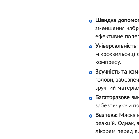
Швидка допомог
зменшення набря
ефективне полег
Універсальність:
мікрохвильовці 
компресу.
Зручність та ко
голови, забезпе
зручний матеріа
Багаторазове ви
забезпечуючи по
Безпека:
Маска в
реакцій. Однак, 
лікарем перед в