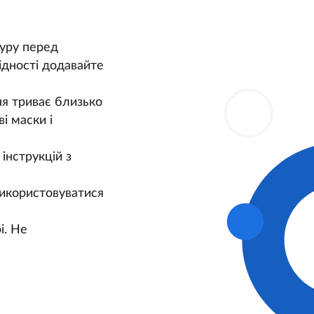
уру перед
хідності додавайте
я триває близько
і маски і
інструкцій з
використовуватися
і. Не