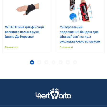
W318 Шина для фіксації
Універсальний
великого пальця руки
подовжений бандаж для
(шина Де Кервена)
фіксації зап`ястку, з
охолоджуючою вставкою
В наявності
В наявності