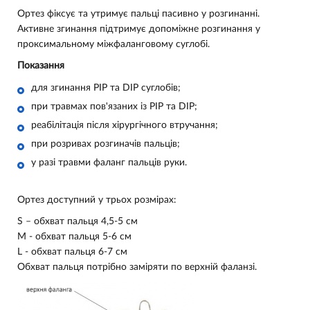
Ортез фіксує та утримує пальці пасивно у розгинанні.
Активне згинання підтримує допоміжне розгинання у
проксимальному міжфаланговому суглобі.
Показання
для згинання PIP та DIP суглобів;
при травмах пов'язаних із PIP та DIP;
реабілітація після хірургічного втручання;
при розривах розгиначів пальців;
у разі травми фаланг пальців руки.
Ортез доступний у трьох розмірах:
S – обхват пальця 4,5-5 см
M - обхват пальця 5-6 см
L - обхват пальця 6-7 см
Обхват пальця потрібно заміряти по верхній фаланзі.