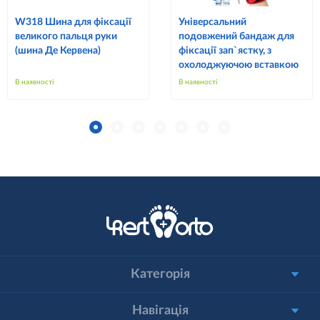
W318 Шина для фіксації
Універсальний
великого пальця руки
подовжений бандаж для
(шина Де Кервена)
фіксації зап`ястку, з
охолоджуючою вставкою
В наявності
В наявності
Категорія
Навігація