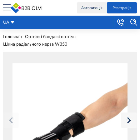
B2B OLVI
Авторизація
Реєстрація
UA
Головна
Ортези і бандажі оптом
Шина радіального нерва W350