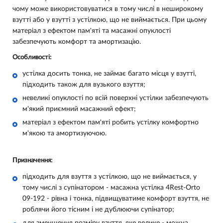
чому може використовуватися в тому числі в неширокому
взутті або у взутті з устілкою, що не виймається. При цьому
матеріал з ефектом пам'яті та масажні опуклості
забезпечують комфорт та амортизацію.
Особливості:
устілка досить тонка, не займає багато місця у взутті,
підходить також для вузького взуття;
невеликі опуклості по всій поверхні устілки забезпечують
м'який приємний масажний ефект;
матеріал з ефектом пам'яті робить устілку комфортно
м'якою та амортизуючою.
Призначення:
підходить для взуття з устілкою, що не виймається, у
тому числі з супінатором - масажна устілка 4Rest-Orto
09-192 - рівна і тонка, підвищуватиме комфорт взуття, не
роблячи його тісним і не дублюючи супінатор;