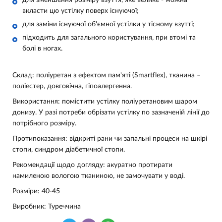
для зменшення розміру взуття, яке велике - можна
вкласти цю устілку поверх існуючої;
для заміни існуючої об'ємної устілки у тісному взутті;
підходить для загального користування, при втомі та
болі в ногах.
Склад: поліуретан з ефектом пам'яті (Smartflex), тканина –
поліестер, довговічна, гіпоалергенна.
Використання: помістити устілку поліуретановим шаром
донизу. У разі потреби обрізати устілку по зазначеній лінії до
потрібного розміру.
Протипоказання: відкриті рани чи запальні процеси на шкірі
стопи, синдром діабетичної стопи.
Рекомендації щодо догляду: акуратно протирати
намиленою вологою тканиною, не замочувати у воді.
Розміри: 40-45
Виробник: Туреччина