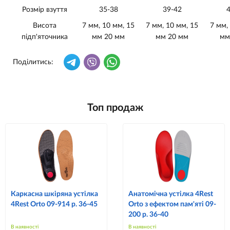
Розмір взуття
35-38
39-42
Висота
7 мм, 10 мм, 15
7 мм, 10 мм, 15
7 мм,
підп'яточника
мм 20 мм
мм 20 мм
мм
Поділитись:
Топ продаж
Каркасна шкіряна устілка
Анатомічна устілка 4Rest
4Rest Orto 09-914 р. 36-45
Orto з ефектом пам'яті 09-
200 р. 36-40
В наявності
В наявності