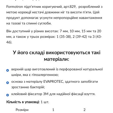
Formotron підп'ятник коригуючий, арт.829, розроблений з
метою корекції нестачі довжини ніг та висоти п'яти. Цей
продукт допомагає усунути непропорційне навантаження
на тазові та спинні суглоби.
Він доступний у різних висотах: 7 мм, 10 мм, 15 мм та 20
мм, а також у трьох розмірах: 1 (35-38), 2 (39-42) та 3 (43-
46).
У його складі використовуються такі
матеріали:
верхній шар виготовлений із перфорованої натуральної
шкіри, яка є гіпоалергенною;
основа з матеріалу EVAPROTEC, здатного запобігати
зростанню бактерій;
клейовий фіксатор ЗМ для надійної фіксації взуття.
Кількість в упаковці:
1 шт.
Розміри
1
2