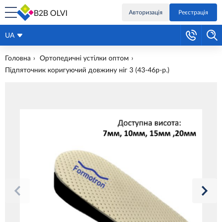
B2B OLVI
Авторизація
Реєстрація
UA
Головна
Ортопедичні устілки оптом
Підпяточник коригуючий довжину ніг 3 (43-46р-р.)