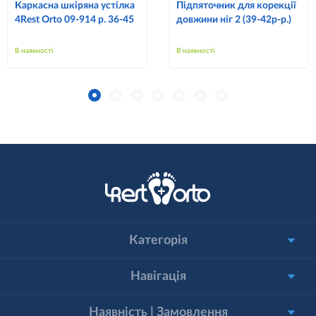
Каркасна шкіряна устілка
Підпяточник для корекції
4Rest Orto 09-914 р. 36-45
довжини ніг 2 (39-42р-р.)
В наявності
В наявності
Категорія
Навігація
Наявність | Замовлення