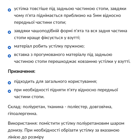
устілка товстіше під задньою частиною стопи, завдяки
чому п'ята піднімається приблизно на 5мм відносно
передньої частини стопи;
завдяки чашоподібній формі п'ята та вся задня частина
стопи краще фіксується у взутті;
матеріал робить устілку пружною;
вставка з прогумованого матеріалу під задньою
частиною стопи перешкоджає ковзанню устілки у взутті.
Призначення:
підходить для загального користування;
при необхідності підняти п'яту відносно передньої
частини стопи.
Склад: поліуретан, тканина - поліестер, довговічна,
гіпоалергенна.
Використання: помістити устілку поліуретановим шаром
донизу. При необхідності обрізати устілку за вказаною
лінією до розміру