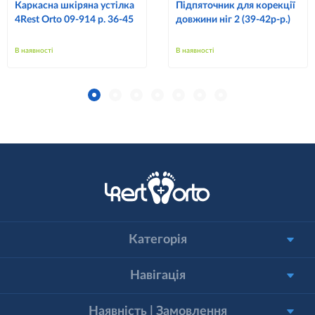
Каркасна шкіряна устілка
Підпяточник для корекції
4Rest Orto 09-914 р. 36-45
довжини ніг 2 (39-42р-р.)
В наявності
В наявності
Категорія
Навігація
Наявність | Замовлення