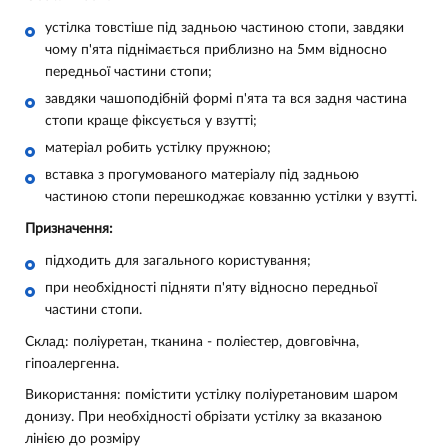
устілка товстіше під задньою частиною стопи, завдяки
чому п'ята піднімається приблизно на 5мм відносно
передньої частини стопи;
завдяки чашоподібній формі п'ята та вся задня частина
стопи краще фіксується у взутті;
матеріал робить устілку пружною;
вставка з прогумованого матеріалу під задньою
частиною стопи перешкоджає ковзанню устілки у взутті.
Призначення:
підходить для загального користування;
при необхідності підняти п'яту відносно передньої
частини стопи.
Склад: поліуретан, тканина - поліестер, довговічна,
гіпоалергенна.
Використання: помістити устілку поліуретановим шаром
донизу. При необхідності обрізати устілку за вказаною
лінією до розміру