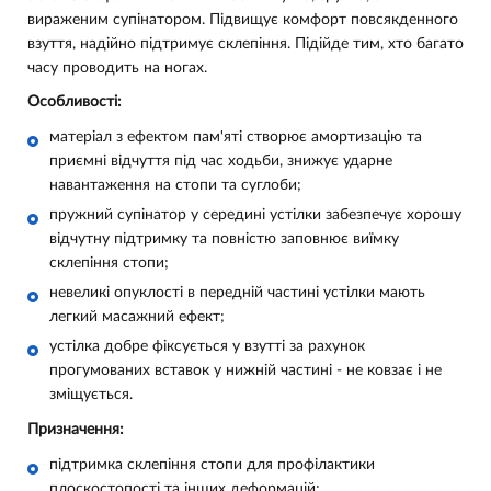
вираженим супінатором. Підвищує комфорт повсякденного
взуття, надійно підтримує склепіння. Підійде тим, хто багато
часу проводить на ногах.
Особливості:
матеріал з ефектом пам'яті створює амортизацію та
приємні відчуття під час ходьби, знижує ударне
навантаження на стопи та суглоби;
пружний супінатор у середині устілки забезпечує хорошу
відчутну підтримку та повністю заповнює виїмку
склепіння стопи;
невеликі опуклості в передній частині устілки мають
легкий масажний ефект;
устілка добре фіксується у взутті за рахунок
прогумованих вставок у нижній частині - не ковзає і не
зміщується.
Призначення:
підтримка склепіння стопи для профілактики
плоскостопості та інших деформацій;