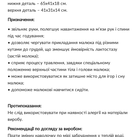
нижня деталь – 65x41x18 см.
верхня деталь – 41x31x14 см.
Призначення:
• звільняє руки, полегшує навантаження на м'язи рук і спини
під час годування;
• дозволяє чергувати прикладання малюка під різними
кутами до грудей, що зменшує ймовірність лактостазу
(застій молока);
• сприяє процесу травлення, завдяки спеціальному
положенню верхньої частини тіла і голови малюка;
• може використовуватися як затишне місто для ігор і сну
малюка;
• допоможе малюкові навчитися сидіти.
Протипоказання:
Не слід використовувати при наявності алергії на матеріали
виробу.
Рекомендації по догляду за виробом:
Прати змінну наволочку по мірі забруднення у теплій воді.