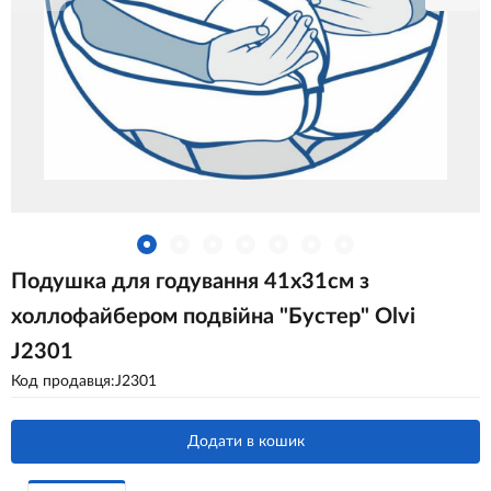
Подушка для годування 41х31см з
холлофайбером подвійна "Бустер" Olvi
J2301
Код продавця:J2301
Додати в кошик