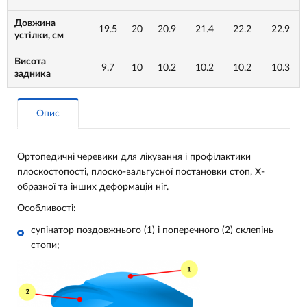
Довжина
19.5
20
20.9
21.4
22.2
22.9
устілки, см
Висота
9.7
10
10.2
10.2
10.2
10.3
задника
Опис
Ортопедичні черевики для лікування і профілактики
плоскостопості, плоско-вальгусної постановки стоп, Х-
образної та інших деформацій ніг.
Особливості:
супінатор поздовжнього (1) і поперечного (2) склепінь
стопи;