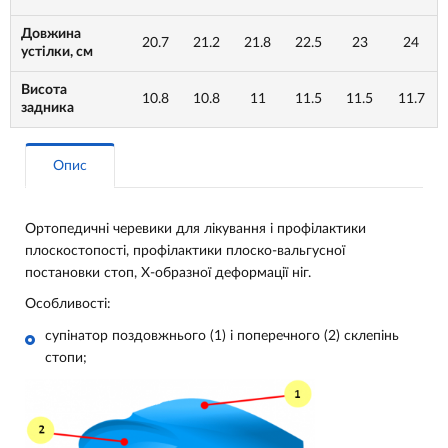
Довжина
20.7
21.2
21.8
22.5
23
24
устілки, см
Висота
10.8
10.8
11
11.5
11.5
11.7
задника
Опис
Ортопедичні черевики для лікування і профілактики
плоскостопості, профілактики плоско-вальгусної
постановки стоп, Х-образної деформації ніг.
Особливості:
супінатор поздовжнього (1) і поперечного (2) склепінь
стопи;