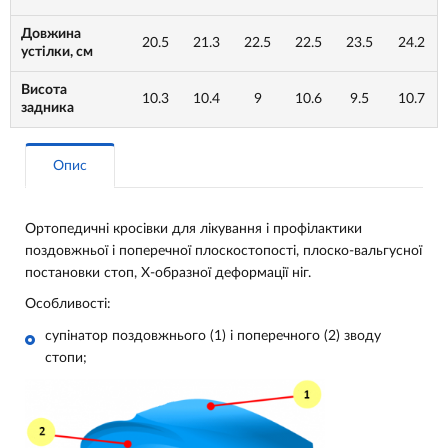
Довжина
20.5
21.3
22.5
22.5
23.5
24.2
устілки, см
Висота
10.3
10.4
9
10.6
9.5
10.7
задника
Опис
Ортопедичні кросівки для лікування і профілактики
поздовжньої і поперечної плоскостопості, плоско-вальгусної
постановки стоп, Х-образної деформації ніг.
Особливості:
супінатор поздовжнього (1) і поперечного (2) зводу
стопи;