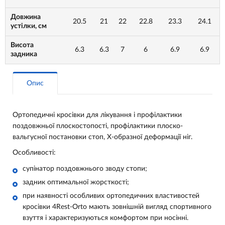
Довжина
20.5
21
22
22.8
23.3
24.1
устілки, см
Висота
6.3
6.3
7
6
6.9
6.9
задника
Опис
Ортопедичні кросівки для лікування і профілактики
поздовжньої плоскостопості, профілактики плоско-
вальгусної постановки стоп, Х-образної деформації ніг.
Особливості:
супінатор поздовжнього зводу стопи;
задник оптимальної жорсткості;
при наявності особливих ортопедичних властивостей
кросівки 4Rest-Orto мають зовнішній вигляд спортивного
взуття і характеризуються комфортом при носінні.