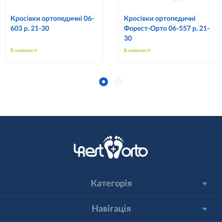
Кросівки ортопедичні 06-
Кросівки ортопедичні
603 р. 21-30
Форест-Орто 06-557 р. 21-
30
В наявності
В наявності
Категорія
Навігація