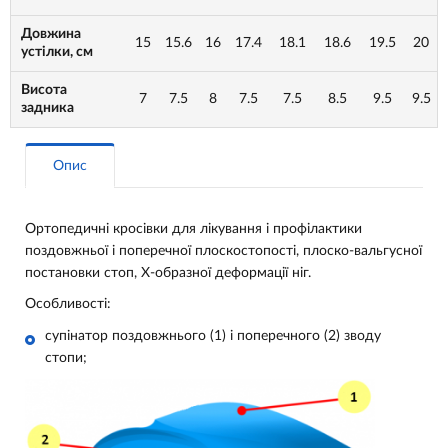
Довжина
15
15.6
16
17.4
18.1
18.6
19.5
20
устілки, см
Висота
7
7.5
8
7.5
7.5
8.5
9.5
9.5
задника
Опис
Ортопедичні кросівки для лікування і профілактики
поздовжньої і поперечної плоскостопості, плоско-вальгусної
постановки стоп, Х-образної деформації ніг.
Особливості:
супінатор поздовжнього (1) і поперечного (2) зводу
стопи;