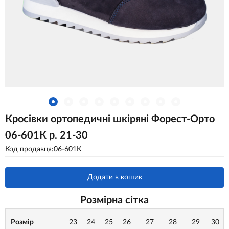
Кросівки ортопедичні шкіряні Форест-Орто
06-601К р. 21-30
Код продавця:06-601К
Додати в кошик
Розмірна сітка
Розмір
23
24
25
26
27
28
29
30