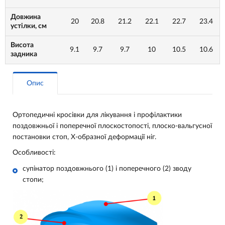
Довжина
20
20.8
21.2
22.1
22.7
23.4
устілки, см
Висота
9.1
9.7
9.7
10
10.5
10.6
задника
Опис
Ортопедичні кросівки для лікування і профілактики
поздовжньої і поперечної плоскостопості, плоско-вальгусної
постановки стоп, Х-образної деформації ніг.
Особливості:
супінатор поздовжнього (1) і поперечного (2) зводу
стопи;