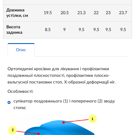
Довжина
19.5
20.5
21.3
22
23
23.7
устілки, см
Висота
8.5
9
9.5
9.5
9.5
9.5
задника
Опис
Ортопедичні кросівки для лікування і профілактики
поздовжньої плоскостопості, профілактики плоско-
вальгусної постановки стоп, Х-образної деформації ніг.
Особливості:
супінатор поздовжнього (1) і поперечного (2) зводу
стопи;