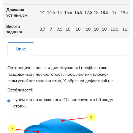
Довжина
14
14.5
15
15.6
16.5
17.3
18
18.5
19
19.5
устілки, см
Висота
8.7
9
9.5
10
10
10
10
10
10.5
11
задника
Опис
Ортопедичні кросівки для лікування і профілактики
поздовжньої плоскостопості, профілактики плоско-
вальгусної постановки стоп, Х-образної деформації ніг.
Особливості:
супінатор поздовжнього (1) і поперечного (2) зводу
стопи;