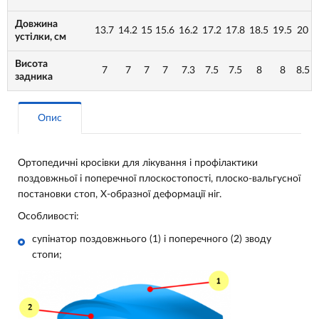
Довжина
13.7
14.2
15
15.6
16.2
17.2
17.8
18.5
19.5
20
устілки, см
Висота
7
7
7
7
7.3
7.5
7.5
8
8
8.5
задника
Опис
Ортопедичні кросівки для лікування і профілактики
поздовжньої і поперечної плоскостопості, плоско-вальгусної
постановки стоп, Х-образної деформації ніг.
Особливості:
супінатор поздовжнього (1) і поперечного (2) зводу
стопи;