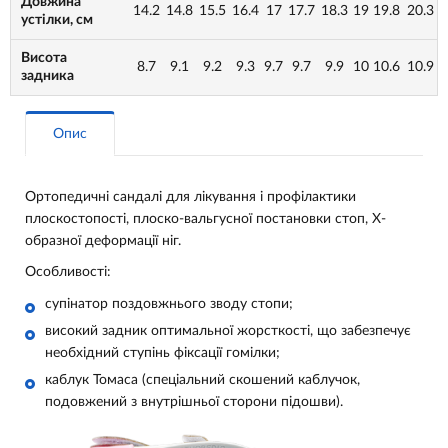
Довжина
14.2
14.8
15.5
16.4
17
17.7
18.3
19
19.8
20.3
устілки, см
Висота
8.7
9.1
9.2
9.3
9.7
9.7
9.9
10
10.6
10.9
задника
Опис
Ортопедичні сандалі для лікування і профілактики
плоскостопості, плоско-вальгусної постановки стоп, Х-
образної деформації ніг.
Особливості:
супінатор поздовжнього зводу стопи;
високий задник оптимальної жорсткості, що забезпечує
необхідний ступінь фіксації гомілки;
каблук Томаса (спеціальний скошений каблучок,
подовжений з внутрішньої сторони підошви).