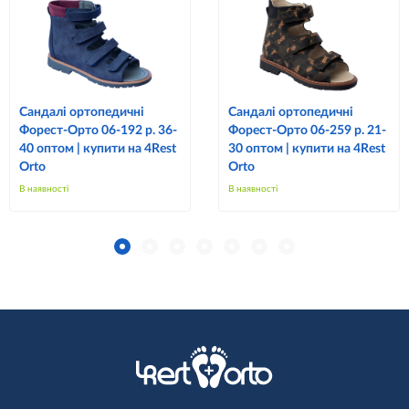
Сандалі ортопедичні
Сандалі ортопедичні
Форест-Орто 06-192 р. 36-
Форест-Орто 06-259 р. 21-
40 оптом | купити на 4Rest
30 оптом | купити на 4Rest
Orto
Orto
В наявності
В наявності