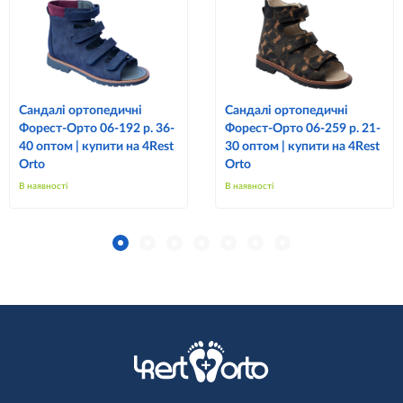
Сандалі ортопедичні
Сандалі ортопедичні
Форест-Орто 06-192 р. 36-
Форест-Орто 06-259 р. 21-
40 оптом | купити на 4Rest
30 оптом | купити на 4Rest
Orto
Orto
В наявності
В наявності