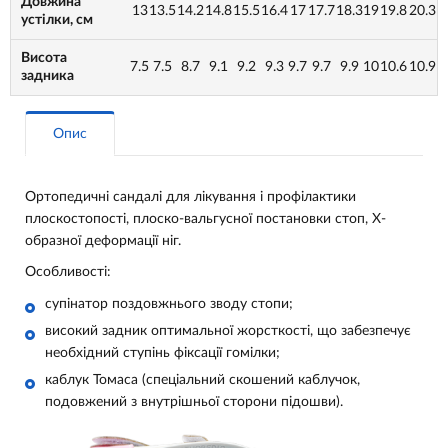
Довжина
13
13.5
14.2
14.8
15.5
16.4
17
17.7
18.3
19
19.8
20.3
устілки, см
Висота
7.5
7.5
8.7
9.1
9.2
9.3
9.7
9.7
9.9
10
10.6
10.9
задника
Опис
Ортопедичні сандалі для лікування і профілактики
плоскостопості, плоско-вальгусної постановки стоп, Х-
образної деформації ніг.
Особливості:
супінатор поздовжнього зводу стопи;
високий задник оптимальної жорсткості, що забезпечує
необхідний ступінь фіксації гомілки;
каблук Томаса (спеціальний скошений каблучок,
подовжений з внутрішньої сторони підошви).