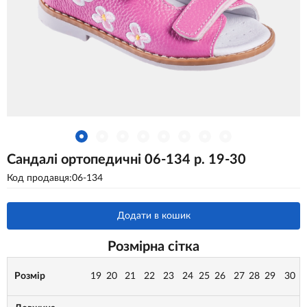
Сандалі ортопедичні 06-134 р. 19-30
Код продавця:06-134
Додати в кошик
Розмірна сітка
Розмір
19
20
21
22
23
24
25
26
27
28
29
30