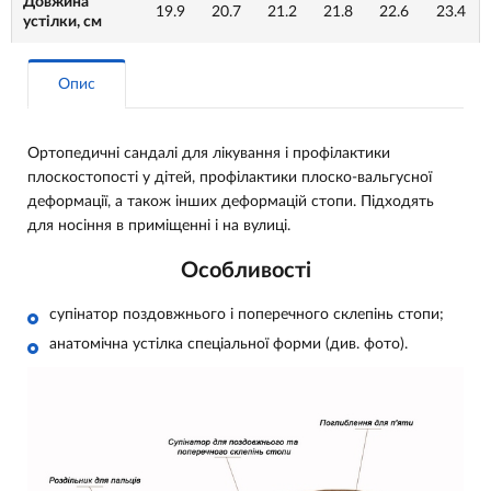
Довжина
19.9
20.7
21.2
21.8
22.6
23.4
устілки, см
Опис
Ортопедичні сандалі для лікування і профілактики
плоскостопості у дітей, профілактики плоско-вальгусної
деформації, а також інших деформацій стопи. Підходять
для носіння в приміщенні і на вулиці.
Особливості
супінатор поздовжнього і поперечного склепінь стопи;
анатомічна устілка спеціальної форми (див. фото).