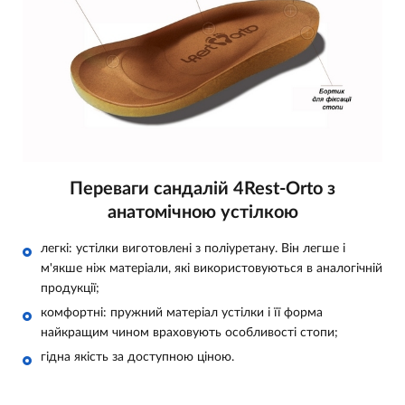
Переваги сандалій 4Rest-Orto з
анатомічною устілкою
легкі: устілки виготовлені з поліуретану. Він легше і
м'якше ніж матеріали, які використовуються в аналогічній
продукції;
комфортні: пружний матеріал устілки і її форма
найкращим чином враховують особливості стопи;
гідна якість за доступною ціною.