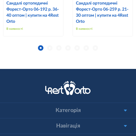
Сандалі ортопедичні
Сандалі ортопедичні
Форест-Орто 06-192 р. 36-
Форест-Орто 06-259 р. 21-
40 оптом | купити на 4Rest
30 оптом | купити на 4Rest
Orto
Orto
В наявності
В наявності
Категорія
Навігація