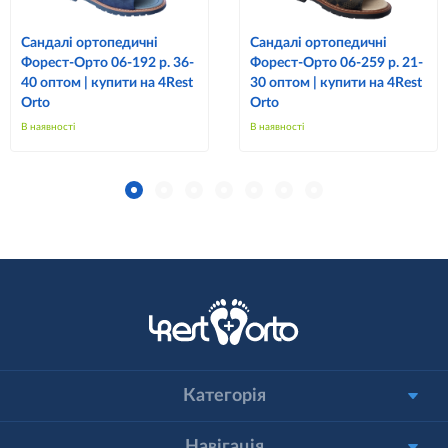
Сандалі ортопедичні
Сандалі ортопедичні
Форест-Орто 06-192 р. 36-
Форест-Орто 06-259 р. 21-
40 оптом | купити на 4Rest
30 оптом | купити на 4Rest
Orto
Orto
В наявності
В наявності
Категорія
Навігація