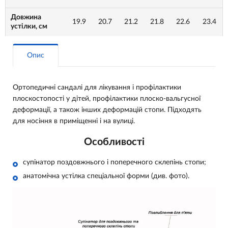
Довжина
19.9
20.7
21.2
21.8
22.6
23.4
устілки, см
Опис
Ортопедичні сандалі для лікування і профілактики
плоскостопості у дітей, профілактики плоско-вальгусної
деформації, а також інших деформацій стопи. Підходять
для носіння в приміщенні і на вулиці.
Особливості
супінатор поздовжнього і поперечного склепінь стопи;
анатомічна устілка спеціальної форми (див. фото).