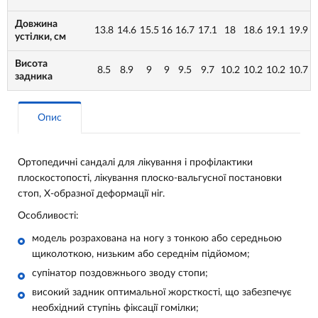
Довжина
13.8
14.6
15.5
16
16.7
17.1
18
18.6
19.1
19.9
устілки, см
Висота
8.5
8.9
9
9
9.5
9.7
10.2
10.2
10.2
10.7
задника
Опис
Ортопедичні сандалі для лікування і профілактики
плоскостопості, лікування плоско-вальгусної постановки
стоп, Х-образної деформації ніг.
Особливості:
модель розрахована на ногу з тонкою або середньою
щиколоткою, низьким або середнім підйомом;
супінатор поздовжнього зводу стопи;
високий задник оптимальної жорсткості, що забезпечує
необхідний ступінь фіксації гомілки;