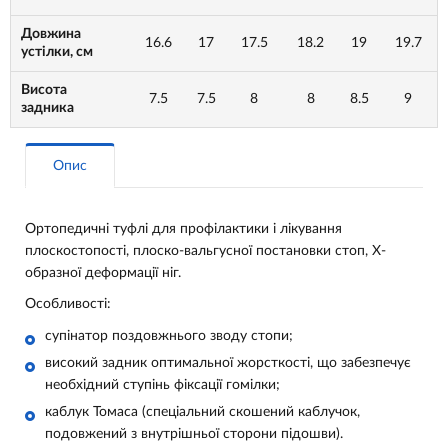
Довжина
16.6
17
17.5
18.2
19
19.7
устілки, см
Висота
7.5
7.5
8
8
8.5
9
задника
Опис
Ортопедичні туфлі для профілактики і лікування
плоскостопості, плоско-вальгусної постановки стоп, Х-
образної деформації ніг.
Особливості:
супінатор поздовжнього зводу стопи;
високий задник оптимальної жорсткості, що забезпечує
необхідний ступінь фіксації гомілки;
каблук Томаса (спеціальний скошений каблучок,
подовжений з внутрішньої сторони підошви).