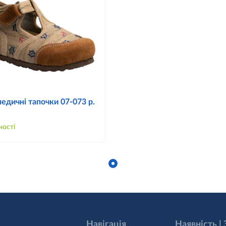
едичні тапочки 07-073 р.
ності
Навігація
Наявність |