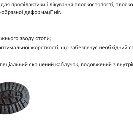
для профілактики і лікування плоскостопості, плоско
-образної деформації ніг.
вжнього зводу стопи;
птимальної жорсткості, що забезпечує необхідний сту
спеціальний скошений каблучок, подовжений з внутр