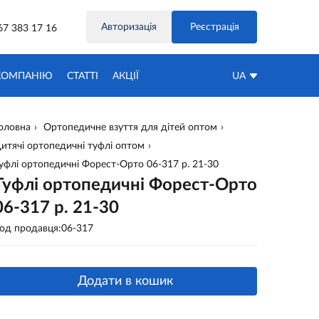
Авторизація
Реєстрація
67 383 17 16
КОМПАНІЮ
СТАТТІ
АКЦIЇ
UA
оловна
Ортопедичне взуття для дітей оптом
итячі ортопедичні туфлі оптом
уфлі ортопедичні Форест-Орто 06-317 р. 21-30
Туфлі ортопедичні Форест-Орто
06-317 р. 21-30
од продавця:06-317
Додати в кошик