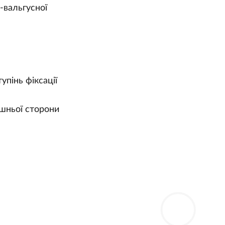
-вальгусної
пінь фіксації
ішньої сторони