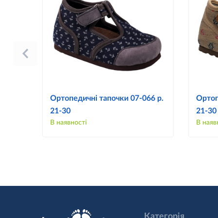
Ортопедичні тапочки 07-066 р.
Ортоп
21-30
21-30
В наявності
В наяв
Категорія