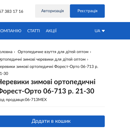
Авторизація
Реєстрація
67 383 17 16
КОМПАНІЮ
СТАТТІ
АКЦIЇ
UA
оловна
Ортопедичне взуття для дітей оптом
ртопедичні зимові черевики для дітей оптом
еревики зимові ортопедичні Форест-Орто 06-713 р.
1-30
Черевики зимові ортопедичні
Форест-Орто 06-713 р. 21-30
од продавця:06-713MEX
Додати в кошик