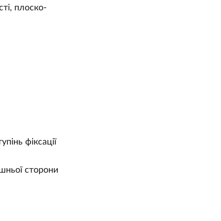
ті, плоско-
пінь фіксації
ішньої сторони