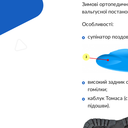
Зимові ортопедичні
вальгусної постано
Особливості:
супінатор поздов
високий задник о
гомілки;
каблук Томаса (
підошви).