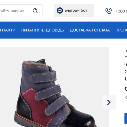
Телеграм бот
+380 
НТАКТИ
ПИТАННЯ-ВІДПОВІДЬ
ДОСТАВКА І ОПЛАТА
ПРО 
Г
О
Ч
2
К