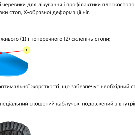
 черевики для лікування і профілактики плоскостопос
вки стоп, Х-образної деформації ніг.
жнього (1) і поперечного (2) склепінь стопи;
птимальної жорсткості, що забезпечує необхідний сту
спеціальний скошений каблучок, подовжений з внутр