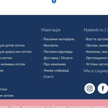
Навігація
Наявність |
Рекламні матеріали
Взуття ортопе
для дітей оптом
Контакти
Ортези, компр
для дорослих оптом
Питання-відповідь
Килимки, маса
и оптом
Доставка і Оплата
Ортопедичні 
 килимки оптом
Про компанію
Устілки ортоп
том
Умови співпраці
Ми в соцме
Статті
оптом
аж оптом
 оптом
иків. Ціни, розпродажі та бланки замовлення можна 