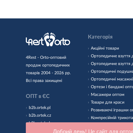
Категорія
Акційні товари
Ортопедичне взуття 
4Rest - Orto-оптовий
Ортопедичне взуття 
продаж ортопедичних
Ортопедичні подушк
товарів 2004 - 2026 рр.
Ортопедичні масажні
Всі права захищені
Ортези і бандажі оп
Масажери оптом
ОПТ в ЄС
Товари для краси
b2b.ortek.pl
Розвиваючі іграшки 
b2b.ortek.cz
Компресійній трикот
b2b.ortek.sk
Ортопедичні устілки
b2b.ortek.ro
Добрий день! Це сайт для оптов